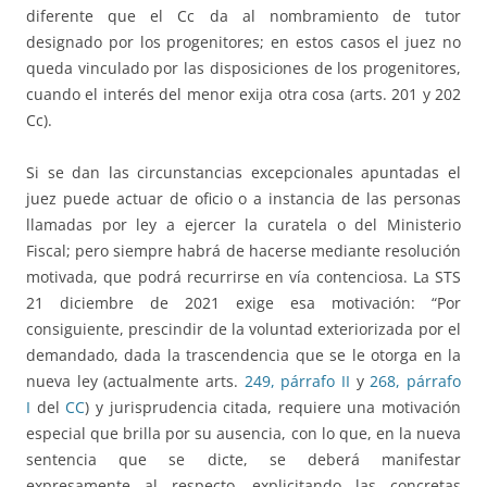
diferente que el Cc da al nombramiento de tutor
designado por los progenitores; en estos casos el juez no
queda vinculado por las disposiciones de los progenitores,
cuando el interés del menor exija otra cosa (arts. 201 y 202
Cc).
Si se dan las circunstancias excepcionales apuntadas el
juez puede actuar de oficio o a instancia de las personas
llamadas por ley a ejercer la curatela o del Ministerio
Fiscal; pero siempre habrá de hacerse mediante resolución
motivada, que podrá recurrirse en vía contenciosa. La STS
21 diciembre de 2021 exige esa motivación: “Por
consiguiente, prescindir de la voluntad exteriorizada por el
demandado, dada la trascendencia que se le otorga en la
nueva ley (actualmente arts.
249, párrafo II
y
268, párrafo
I
del
CC
) y jurisprudencia citada, requiere una motivación
especial que brilla por su ausencia, con lo que, en la nueva
sentencia que se dicte, se deberá manifestar
expresamente al respecto, explicitando las concretas