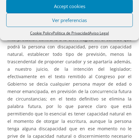
conocer, conjeturar por algunas señales o indicios lo que
Accept cookies
ha de suceder y disponer o preparar medios contra futuras
contingencias. Está discurriendo en futuro, lo que podría
Ver preferencias
hacernos pensar que si la persona tiene ya discapacidad
no podría proponer la autocuratela. Ello sería una
Cookie Policy
Política de Privacidad
Aviso Legal
interpretación contraria a la CNY, ilógica en el sentido que
podrá la persona con discapacidad, pero con capacidad
natural, establecer todo tipo de previsión, menos la
trascendental de proponer curador y se apartaría además,
a nuestro juicio, de la intención del legislador;
efectivamente en el texto remitido al Congreso por el
Gobierno se decía cualquier persona mayor de edad o
menor emancipada, en previsión de la concurrencia futura
de circunstancias; en el texto definitivo se elimina la
palabra futura, por lo que parece claro que está
permitiendo que lo esencial es tener capacidad natural en
el momento de otorgar la escritura, aunque la persona
tenga alguna discapacidad que en ese momento no le
prive de la capacidad natural o discernimiento necesario