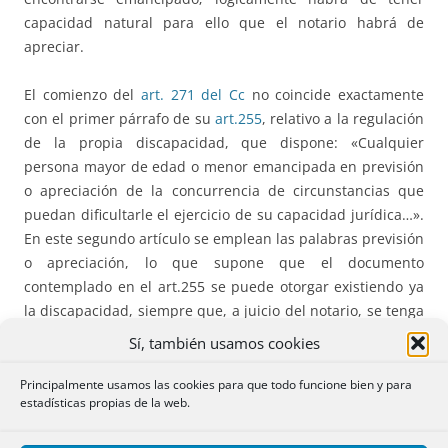
capacidad natural para ello que el notario habrá de
apreciar.
El comienzo del
art. 271 del Cc
no coincide exactamente
con el primer párrafo de su
art.255
, relativo a la regulación
de la propia discapacidad, que dispone: «Cualquier
persona mayor de edad o menor emancipada en previsión
o apreciación de la concurrencia de circunstancias que
puedan dificultarle el ejercicio de su capacidad jurídica…».
En este segundo artículo se emplean las palabras previsión
o apreciación, lo que supone que el documento
contemplado en el art.255 se puede otorgar existiendo ya
la discapacidad, siempre que, a juicio del notario, se tenga
capacidad natural o discernimiento para ello.
Sí, también usamos cookies
Como decimos, en el art.271 no se emplea la palabra
Principalmente usamos las cookies para que todo funcione bien y para
estadísticas propias de la web.
apreciación, solamente la de previsión. Esta palabra deriva
del verbo prever que, según el diccionario de la RAE es