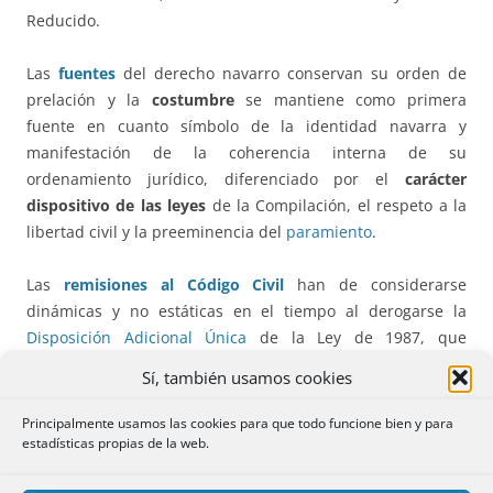
Reducido.
Las
fuentes
del derecho navarro conservan su orden de
prelación y la
costumbre
se mantiene como primera
fuente en cuanto símbolo de la identidad navarra y
manifestación de la coherencia interna de su
ordenamiento jurídico, diferenciado por el
carácter
dispositivo de las leyes
de la Compilación, el respeto a la
libertad civil y la preeminencia del
paramiento
.
Las
remisiones al Código Civil
han de considerarse
dinámicas y no estáticas en el tiempo al derogarse la
Disposición Adicional Única
de la Ley de 1987, que
estipulaba que “las remisiones que esta Compilación hace
Sí, también usamos cookies
al articulado del Código Civil se entenderán efectuadas a la
redacción que el mismo tienen en el momento de entrada
Principalmente usamos las cookies para que todo funcione bien y para
en vigor de esta Ley Foral”. También desaparece la
estadísticas propias de la web.
referencia a que no se aplicará a supuestos distintos de los