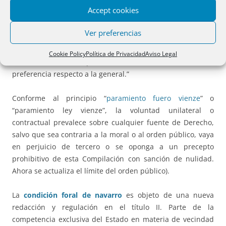
previstos.
Accept cookies
Según la
Ley 3
, “La
costumbre
establecida y asentada en la
Ver preferencias
realidad social navarra
, aunque sea contra ley
, prevalece
sobre el Derecho escrito siempre que no se oponga a la
Cookie Policy
Política de Privacidad
Aviso Legal
moral o al orden público. La costumbre local tiene
preferencia respecto a la general.”
Conforme al principio “
paramiento fuero vienze
” o
“paramiento ley vienze”, la voluntad unilateral o
contractual prevalece sobre cualquier fuente de Derecho,
salvo que sea contraria a la moral o al orden público, vaya
en perjuicio de tercero o se oponga a un precepto
prohibitivo de esta Compilación con sanción de nulidad.
Ahora se actualiza el límite del orden público).
La
condición foral de navarro
es objeto de una nueva
redacción y regulación en el título II. Parte de la
competencia exclusiva del Estado en materia de vecindad