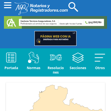
Portada
Normas
Resolucio
Secciones
Otros
nes