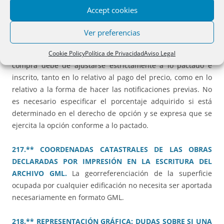
indispensable que se aporte el título de propiedad.
Accept cookies
215.** EJERCICIO UNILATERAL DE OPCIÓN DE COMPRA.
Ver preferencias
FORMA DE PRACTICARSE LAS NOTIFICACIONES PREVIAS Y
PAGO DEL PRECIO.
El ejercicio unilateral de la opción de
Cookie Policy
Política de Privacidad
Aviso Legal
compra debe de ajustarse estrictamente a lo pactado e
inscrito, tanto en lo relativo al pago del precio, como en lo
relativo a la forma de hacer las notificaciones previas. No
es necesario especificar el porcentaje adquirido si está
determinado en el derecho de opción y se expresa que se
ejercita la opción conforme a lo pactado.
217.** COORDENADAS CATASTRALES DE LAS OBRAS
DECLARADAS POR IMPRESIÓN EN LA ESCRITURA DEL
ARCHIVO GML.
La georreferenciación de la superficie
ocupada por cualquier edificación no necesita ser aportada
necesariamente en formato GML.
218.** REPRESENTACIÓN GRÁFICA: DUDAS SOBRE SI UNA