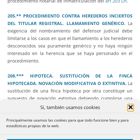
procedimiento notarial de inmatriculación del
art 203 LH
.
205.** PROCEDIMIENTO CONTRA HEREDEROS INCIERTOS
DEL TITULAR REGISTRAL. LLAMAMIENTO GENÉRICO.
La
exigencia del nombramiento del defensor judicial debe
limitarse a los casos en que el llamamiento a los herederos
desconocidos sea puramente genérico y no haya ningún
interesado en la herencia que se haya personado en el
procedimiento.
208.*** HIPOTECA. SUSTITUCIÓN DE LA FINCA
HIPOTECADA. NOVACIÓN MODIFICATIVA O EXTINTIVA.
La
sustitución de una finca hipoteca por otra constituye un
supuesto de novación extintiva debiendo cumplirse una
serie de requisitos para lograr la inscripción.
Sí, también usamos cookies
Principalmente usamos las cookies para que todo funcione bien y para
214.** EXPEDIENTE DE DOMINIO PARA INMATRICULAR:
estadísticas propias de la web.
TÍTULO DE PROPIEDAD.
En expediente de dominio
tramitado de acuerdo con el
artículo 203 LH
es requisito