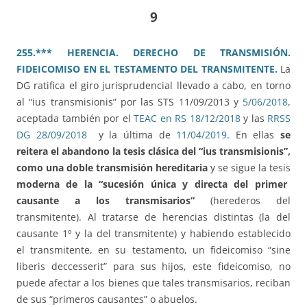
9
255.*** HERENCIA. DERECHO DE TRANSMISIÓN.
FIDEICOMISO EN EL TESTAMENTO DEL TRANSMITENTE.
La
DG ratifica el giro jurisprudencial llevado a cabo, en torno
al “ius transmisionis” por las STS 11/09/2013 y
5/06/2018
,
aceptada también por el
TEAC en RS 18/12/2018
y las
RRSS
DG 28/09/2018
y la última de
11/04/2019
. En ellas
se
reitera el abandono la tesis clásica del “ius transmisionis”,
como una doble transmisión hereditaria
y se sigue la tesis
moderna de la “sucesión única y directa del primer
causante a los transmisarios”
(herederos del
transmitente). Al tratarse de herencias distintas (la del
causante 1º y la del transmitente) y habiendo establecido
el transmitente, en su testamento, un fideicomiso “sine
liberis deccesserit” para sus hijos, este fideicomiso, no
puede afectar a los bienes que tales transmisarios, reciban
de sus “primeros causantes” o abuelos.