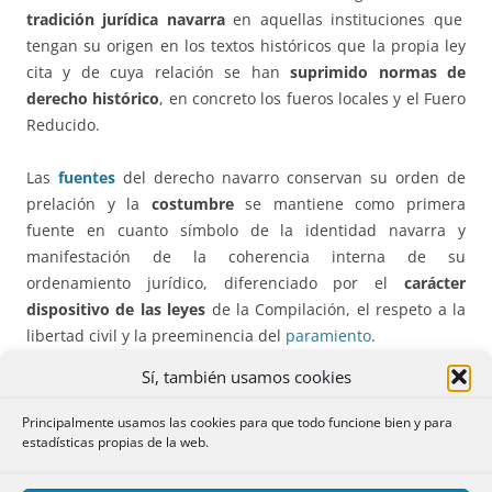
tradición jurídica navarra
en aquellas instituciones que
tengan su origen en los textos históricos que la propia ley
cita y de cuya relación se han
suprimido normas de
derecho histórico
, en concreto los fueros locales y el Fuero
Reducido.
Las
fuentes
del derecho navarro conservan su orden de
prelación y la
costumbre
se mantiene como primera
fuente en cuanto símbolo de la identidad navarra y
manifestación de la coherencia interna de su
ordenamiento jurídico, diferenciado por el
carácter
dispositivo de las leyes
de la Compilación, el respeto a la
libertad civil y la preeminencia del
paramiento
.
Sí, también usamos cookies
Las
remisiones al Código Civil
han de considerarse
dinámicas y no estáticas en el tiempo al derogarse la
Principalmente usamos las cookies para que todo funcione bien y para
Disposición Adicional Única
de la Ley de 1987, que
estadísticas propias de la web.
estipulaba que “las remisiones que esta Compilación hace