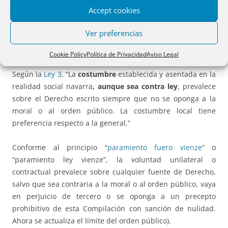
al articulado del Código Civil se entenderán efectuadas a la
Accept cookies
redacción que el mismo tienen en el momento de entrada
en vigor de esta Ley Foral”. También desaparece la
Ver preferencias
referencia a que no se aplicará a supuestos distintos de los
previstos.
Cookie Policy
Política de Privacidad
Aviso Legal
Según la
Ley 3
, “La
costumbre
establecida y asentada en la
realidad social navarra
, aunque sea contra ley
, prevalece
sobre el Derecho escrito siempre que no se oponga a la
moral o al orden público. La costumbre local tiene
preferencia respecto a la general.”
Conforme al principio “
paramiento fuero vienze
” o
“paramiento ley vienze”, la voluntad unilateral o
contractual prevalece sobre cualquier fuente de Derecho,
salvo que sea contraria a la moral o al orden público, vaya
en perjuicio de tercero o se oponga a un precepto
prohibitivo de esta Compilación con sanción de nulidad.
Ahora se actualiza el límite del orden público).