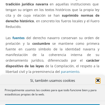
tradición jurídica navarra
en aquellas instituciones que
tengan su origen en los textos históricos que la propia ley
cita y de cuya relación se han
suprimido normas de
derecho histórico
, en concreto los fueros locales y el Fuero
Reducido.
Las
fuentes
del derecho navarro conservan su orden de
prelación y la
costumbre
se mantiene como primera
fuente en cuanto símbolo de la identidad navarra y
manifestación de la coherencia interna de su
ordenamiento jurídico, diferenciado por el
carácter
dispositivo de las leyes
de la Compilación, el respeto a la
libertad civil y la preeminencia del
paramiento
.
Sí, también usamos cookies
Las
remisiones al Código Civil
han de considerarse
dinámicas y no estáticas en el tiempo al derogarse la
Principalmente usamos las cookies para que todo funcione bien y para
Disposición Adicional Única
de la Ley de 1987, que
estadísticas propias de la web.
estipulaba que “las remisiones que esta Compilación hace