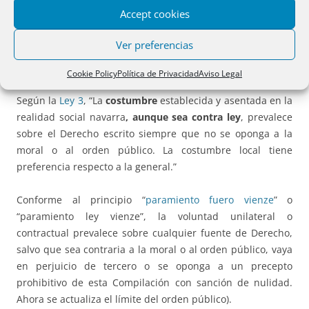
al articulado del Código Civil se entenderán efectuadas a la
Accept cookies
redacción que el mismo tienen en el momento de entrada
en vigor de esta Ley Foral”. También desaparece la
Ver preferencias
referencia a que no se aplicará a supuestos distintos de los
previstos.
Cookie Policy
Política de Privacidad
Aviso Legal
Según la
Ley 3
, “La
costumbre
establecida y asentada en la
realidad social navarra
, aunque sea contra ley
, prevalece
sobre el Derecho escrito siempre que no se oponga a la
moral o al orden público. La costumbre local tiene
preferencia respecto a la general.”
Conforme al principio “
paramiento fuero vienze
” o
“paramiento ley vienze”, la voluntad unilateral o
contractual prevalece sobre cualquier fuente de Derecho,
salvo que sea contraria a la moral o al orden público, vaya
en perjuicio de tercero o se oponga a un precepto
prohibitivo de esta Compilación con sanción de nulidad.
Ahora se actualiza el límite del orden público).