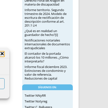
Derecho Foral de Aragón en
materia de discapacidad
Informe territorio. Segundo
trimestre de 2024. Modelo de
escritura de rectificación de
descripción conforme al art.
201.1 LH
¿Qué es en realidad un
guardador de hecho?[i]
Notificaciones notariales
internacionales de documentos
extrajudiciales
El contador de la portada
alcanzó los 10 millones. ¿Cómo
interpretarlo?
Informe fiscal diciembre 2023.
Extinciones de condominio y
valor de referencia.
Reducciones de capital
SÍGUENOS EN:
Twitter NNyRR
Twitter Notyreg
Twitter C. Ballugera