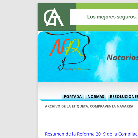
Notarios
PORTADA
NORMAS
RESOLUCIONE
MÁS USADAS (CUADRO)
INFORMES 
ARCHIVO DE LA ETIQUETA:
COMPRAVENTA NAVARRA
INFORMES MENSUALES
VOCES P
MÁS DESTACADAS
VOCES M
TITULARES DESDE 2002
TITULARES
Resumen de la Reforma 2019 de la Compilac