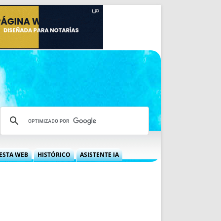
ESTA WEB
HISTÓRICO
ASISTENTE IA
A DGRN
QUÉ OFRECEMOS
 NIF
IDEARIO WEB
 LABORAL
QUIÉNES SOMOS
ÁBILES
HISTORIA