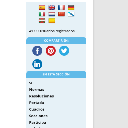
DE INICIO
PREMIO NYR
VORITOS
CONVENCIONES ANUALES
A IRPF
NUEVA ETAPA
AS
POLÍTICA DE PRIVACIDAD
41723 usuarios registrados
IJUELAS
AVISO LEGAL
POTECA
REPORTAR INCIDENCIA
COMPARTIR EN:
PERES
LOGOTIPO
CES
ENTREVISTAS
SONRISA
ENVÍA CORREO
EN ESTA SECCIÓN
CANALES DE VÍDEO
SC
Normas
Resoluciones
Portada
Cuadros
Secciones
Participa