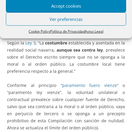
al articulado del Código Civil se entenderán efectuadas a la
Accept cookies
redacción que el mismo tienen en el momento de entrada
en vigor de esta Ley Foral”. También desaparece la
Ver preferencias
referencia a que no se aplicará a supuestos distintos de los
previstos.
Cookie Policy
Política de Privacidad
Aviso Legal
Según la
Ley 3
, “La
costumbre
establecida y asentada en la
realidad social navarra
, aunque sea contra ley
, prevalece
sobre el Derecho escrito siempre que no se oponga a la
moral o al orden público. La costumbre local tiene
preferencia respecto a la general.”
Conforme al principio “
paramiento fuero vienze
” o
“paramiento ley vienze”, la voluntad unilateral o
contractual prevalece sobre cualquier fuente de Derecho,
salvo que sea contraria a la moral o al orden público, vaya
en perjuicio de tercero o se oponga a un precepto
prohibitivo de esta Compilación con sanción de nulidad.
Ahora se actualiza el límite del orden público).