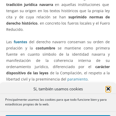
tradición jurídica navarra
en aquellas instituciones que
tengan su origen en los textos históricos que la propia ley
cita y de cuya relación se han
suprimido normas de
derecho histórico
, en concreto los fueros locales y el Fuero
Reducido.
Las
fuentes
del derecho navarro conservan su orden de
prelación y la
costumbre
se mantiene como primera
fuente en cuanto símbolo de la identidad navarra y
manifestación de la coherencia interna de su
ordenamiento jurídico, diferenciado por el
carácter
dispositivo de las leyes
de la Compilación, el respeto a la
libertad civil y la preeminencia del
paramiento
.
Sí, también usamos cookies
Las
remisiones al Código Civil
han de considerarse
dinámicas y no estáticas en el tiempo al derogarse la
Principalmente usamos las cookies para que todo funcione bien y para
Disposición Adicional Única
de la Ley de 1987, que
estadísticas propias de la web.
estipulaba que “las remisiones que esta Compilación hace