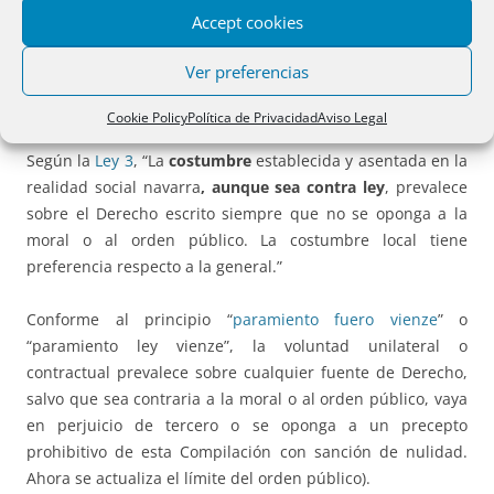
al articulado del Código Civil se entenderán efectuadas a la
Accept cookies
redacción que el mismo tienen en el momento de entrada
en vigor de esta Ley Foral”. También desaparece la
Ver preferencias
referencia a que no se aplicará a supuestos distintos de los
previstos.
Cookie Policy
Política de Privacidad
Aviso Legal
Según la
Ley 3
, “La
costumbre
establecida y asentada en la
realidad social navarra
, aunque sea contra ley
, prevalece
sobre el Derecho escrito siempre que no se oponga a la
moral o al orden público. La costumbre local tiene
preferencia respecto a la general.”
Conforme al principio “
paramiento fuero vienze
” o
“paramiento ley vienze”, la voluntad unilateral o
contractual prevalece sobre cualquier fuente de Derecho,
salvo que sea contraria a la moral o al orden público, vaya
en perjuicio de tercero o se oponga a un precepto
prohibitivo de esta Compilación con sanción de nulidad.
Ahora se actualiza el límite del orden público).