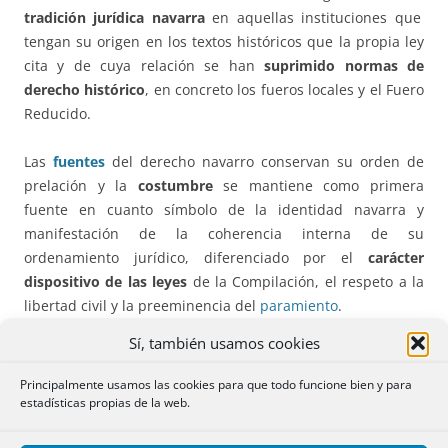
tradición jurídica navarra
en aquellas instituciones que
tengan su origen en los textos históricos que la propia ley
cita y de cuya relación se han
suprimido normas de
derecho histórico
, en concreto los fueros locales y el Fuero
Reducido.
Las
fuentes
del derecho navarro conservan su orden de
prelación y la
costumbre
se mantiene como primera
fuente en cuanto símbolo de la identidad navarra y
manifestación de la coherencia interna de su
ordenamiento jurídico, diferenciado por el
carácter
dispositivo de las leyes
de la Compilación, el respeto a la
libertad civil y la preeminencia del
paramiento
.
Sí, también usamos cookies
Las
remisiones al Código Civil
han de considerarse
dinámicas y no estáticas en el tiempo al derogarse la
Principalmente usamos las cookies para que todo funcione bien y para
Disposición Adicional Única
de la Ley de 1987, que
estadísticas propias de la web.
estipulaba que “las remisiones que esta Compilación hace