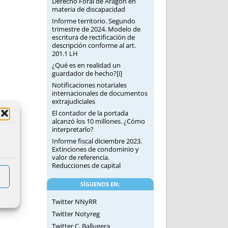
Derecho Foral de Aragón en
materia de discapacidad
Informe territorio. Segundo
trimestre de 2024. Modelo de
escritura de rectificación de
descripción conforme al art.
201.1 LH
¿Qué es en realidad un
guardador de hecho?[i]
Notificaciones notariales
internacionales de documentos
extrajudiciales
El contador de la portada
alcanzó los 10 millones. ¿Cómo
interpretarlo?
Informe fiscal diciembre 2023.
Extinciones de condominio y
valor de referencia.
Reducciones de capital
SÍGUENOS EN:
Twitter NNyRR
Twitter Notyreg
Twitter C. Ballugera