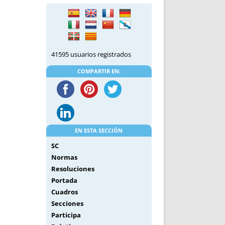
DE INICIO
PREMIO NYR
VORITOS
CONVENCIONES ANUALES
A IRPF
NUEVA ETAPA
AS
POLÍTICA DE PRIVACIDAD
41595 usuarios registrados
IJUELAS
AVISO LEGAL
POTECA
REPORTAR INCIDENCIA
COMPARTIR EN:
PERES
LOGOTIPO
CES
ENTREVISTAS
SONRISA
ENVÍA CORREO
EN ESTA SECCIÓN
CANALES DE VÍDEO
SC
Normas
Resoluciones
Portada
Cuadros
Secciones
Participa