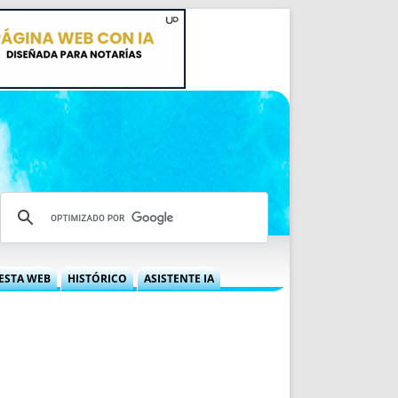
ESTA WEB
HISTÓRICO
ASISTENTE IA
A DGRN
QUÉ OFRECEMOS
 NIF
IDEARIO WEB
 LABORAL
QUIÉNES SOMOS
ÁBILES
HISTORIA