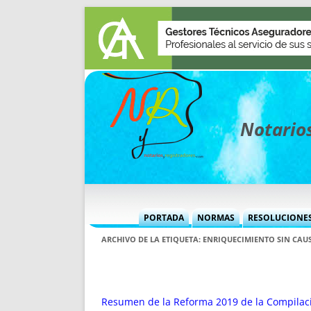
Notarios
PORTADA
NORMAS
RESOLUCIONE
MÁS USADAS (CUADRO)
INFORMES 
ARCHIVO DE LA ETIQUETA:
ENRIQUECIMIENTO SIN CAU
INFORMES MENSUALES
VOCES P
MÁS DESTACADAS
VOCES M
TITULARES DESDE 2002
TITULARES
Resumen de la Reforma 2019 de la Compilac