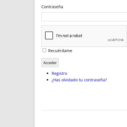
ENRIQUECIDAS
TITULARES 
Contraseña
NO DESESPERES
CAT
A MANO
SUCESIONES 
FUTURAS NORMAS
GEORREFE
ALQUILE
TRI
LH Y C
Recuérdame
¿SABIA
FRANCI
Acceder
BÚSQUED
Registro
¿Has olvidado tu contraseña?