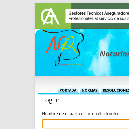
Notarios
PORTADA
NORMAS
RESOLUCIONE
Log In
MÁS USADAS (CUADRO)
INFORMES 
INFORMES MENSUALES
VOCES P
Nombre de usuario o correo electrónico
MÁS DESTACADAS
VOCES M
TITULARES DESDE 2002
TITULARES