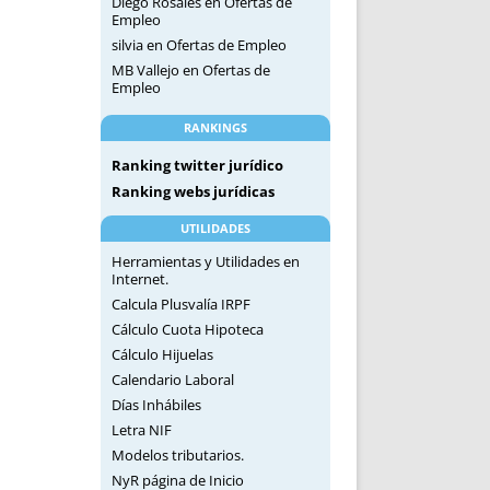
Diego Rosales
en
Ofertas de
Empleo
silvia
en
Ofertas de Empleo
MB Vallejo
en
Ofertas de
Empleo
RANKINGS
Ranking twitter jurídico
Ranking webs jurídicas
UTILIDADES
Herramientas y Utilidades en
Internet.
Calcula Plusvalía IRPF
Cálculo Cuota Hipoteca
Cálculo Hijuelas
Calendario Laboral
Días Inhábiles
Letra NIF
Modelos tributarios.
NyR página de Inicio