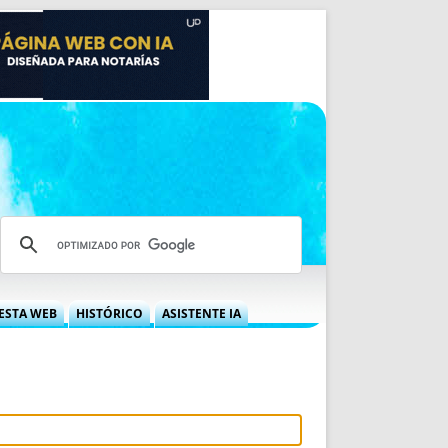
ESTA WEB
HISTÓRICO
ASISTENTE IA
A DGRN
QUÉ OFRECEMOS
 NIF
IDEARIO WEB
 LABORAL
QUIÉNES SOMOS
ÁBILES
HISTORIA