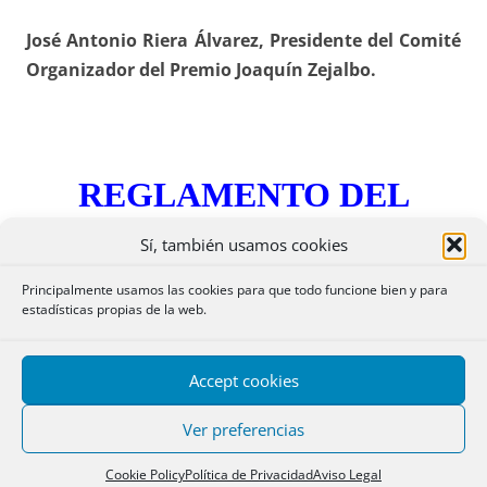
José Antonio Riera Álvarez, Presidente del Comité
Organizador del Premio Joaquín Zejalbo.
REGLAMENTO DEL
PREMIO:
Sí, también usamos cookies
Principalmente usamos las cookies para que todo funcione bien y para
estadísticas propias de la web.
Denominación: “Premio Joaquín Zejalbo”
Convocatoria:
Se realizará a través de la web
Accept cookies
organizadora
notariosyregistradores.com
, pudiendo
Ver preferencias
hacerse eco de ella en redes sociales.
Cookie Policy
Política de Privacidad
Aviso Legal