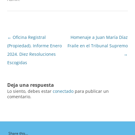
Navegación
←
Oficina Registral
Homenaje a Juan María Díaz
de
(Propiedad). Informe Enero
Fraile en el Tribunal Supremo
entradas
2024. Diez Resoluciones
→
Escogidas
Deja una respuesta
Lo siento, debes estar
conectado
para publicar un
comentario.
Share this...