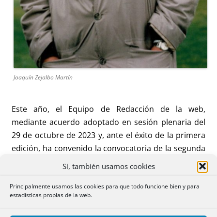
Joaquín Zejalbo Martín
Este año, el Equipo de Redacción de la web,
mediante acuerdo adoptado en sesión plenaria del
29 de octubre de 2023 y, ante el éxito de la primera
edición, ha convenido la convocatoria de la segunda
edición de este premio, en memoria de nuestro
Sí, también usamos cookies
querido compañero, prematuramente fallecido,
Joaquín Zejalbo Martín, para reconocer
Principalmente usamos las cookies para que todo funcione bien y para
estadísticas propias de la web.
públicamente el valor de un
trabajo
de contenido
jurídico de derecho privado o relacionado con