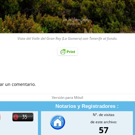
Vista del Valle del Gran Rey (La Gomera) con Tenerife al fondo.
ar un comentario.
Versión para Móvil
Notarios y Registradores :
N°. de visitas
de este archivo:
57