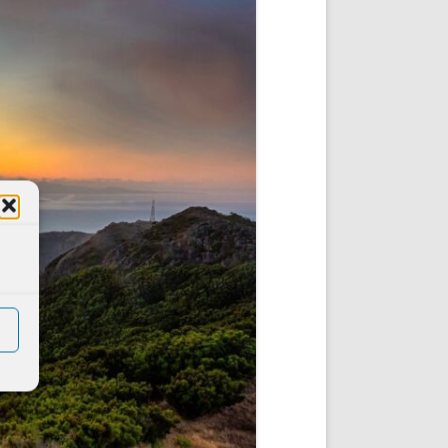
DE INICIO
PREMIO NYR
VORITOS
CONVENCIONES ANUALES
A IRPF
NUEVA ETAPA
AS
POLÍTICA DE PRIVACIDAD
IJUELAS
AVISO LEGAL
POTECA
REPORTAR INCIDENCIA
PERES
LOGOTIPO
CES
ENTREVISTAS
SONRISA
ENVÍA CORREO
CANALES DE VÍDEO