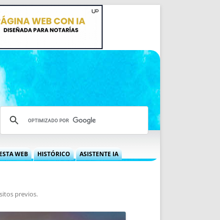
ESTA WEB
HISTÓRICO
ASISTENTE IA
A DGRN
QUÉ OFRECEMOS
 NIF
IDEARIO WEB
sitos previos
.
 LABORAL
QUIÉNES SOMOS
ÁBILES
HISTORIA