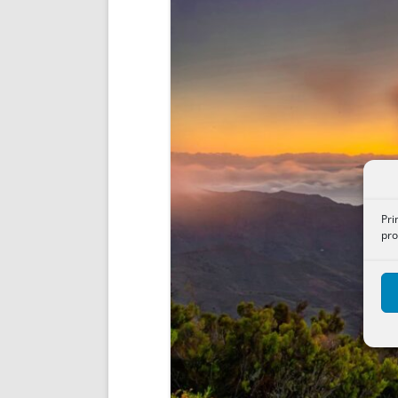
ENRIQUECIDAS
TITULARES 
NO DESESPERES
CAT
A MANO
SUCESIONES 
FUTURAS NORMAS
GEORREFE
ALQUILE
TRI
LH Y C
¿SABIA
FRANCI
BÚSQUED
Pri
pro