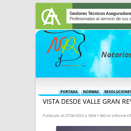
Notarios
PORTADA
NORMAS
RESOLUCIONE
VISTA DESDE VALLE GRAN RE
MÁS USADAS (CUADRO)
INFORMES 
INFORMES MENSUALES
VOCES P
Publicado el
27/06/2023
a
1604 × 960
en
Informe Ofi
MÁS DESTACADAS
VOCES M
TITULARES DESDE 2002
TITULARES