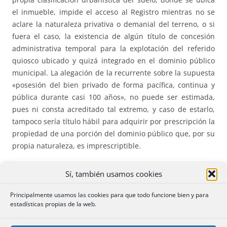
el inmueble, impide el acceso al Registro mientras no se
aclare la naturaleza privativa o demanial del terreno, o si
fuera el caso, la existencia de algún título de concesión
administrativa temporal para la explotación del referido
quiosco ubicado y quizá integrado en el dominio público
municipal. La alegación de la recurrente sobre la supuesta
«posesión del bien privado de forma pacífica, continua y
pública durante casi 100 años», no puede ser estimada,
pues ni consta acreditado tal extremo, y caso de estarlo,
tampoco sería título hábil para adquirir por prescripción la
propiedad de una porción del dominio público que, por su
propia naturaleza, es imprescriptible.
508.*** LIQUIDACIÓN DE LA SOCIEDAD DE GANANCIALES
Sí, también usamos cookies
SIN QUE HAYA CONCURRIDO LA SEGUNDA ESPOSA DEL
CAUSANTE.
Es necesaria la intervención de la viuda en la
Principalmente usamos las cookies para que todo funcione bien y para
estadísticas propias de la web.
liquidación la sociedad conyugal del matrimonio anterior
de su causante, aunque el testador haya dispuesto de un