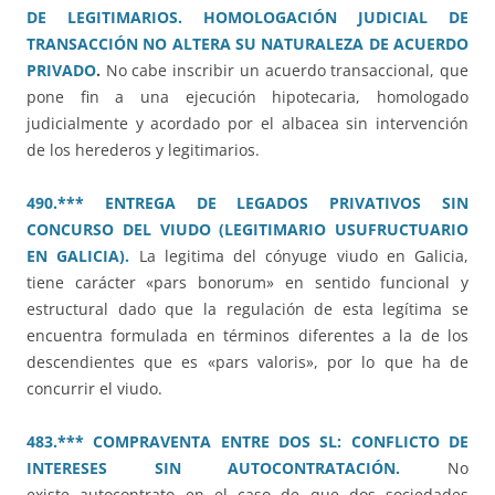
DE LEGITIMARIOS. HOMOLOGACIÓN JUDICIAL DE
TRANSACCIÓN NO ALTERA SU NATURALEZA DE ACUERDO
PRIVADO
.
No cabe inscribir un acuerdo transaccional, que
pone fin a una ejecución hipotecaria, homologado
judicialmente y acordado por el albacea sin intervención
de los herederos y legitimarios.
490.*** ENTREGA DE LEGADOS PRIVATIVOS SIN
CONCURSO DEL VIUDO (LEGITIMARIO USUFRUCTUARIO
EN GALICIA).
La legitima del cónyuge viudo en Galicia,
tiene carácter «pars bonorum» en sentido funcional y
estructural dado que la regulación de esta legítima se
encuentra formulada en términos diferentes a la de los
descendientes que es «pars valoris», por lo que ha de
concurrir el viudo.
483.*** COMPRAVENTA ENTRE DOS SL: CONFLICTO DE
INTERESES SIN AUTOCONTRATACIÓN.
No
existe autocontrato en el caso de que dos sociedades