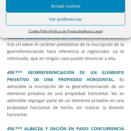
Legado de usufructo vitalicio sobre una vivienda ganancial
Accept cookies
imputable a la cuota legitimaria y en el exceso al tercio de
mejora y libre disposición.
Ver preferencias
506.*** OBRA NUEVA E INSCRIPCIÓN DE LA
Cookie Policy
Política de Privacidad
Aviso Legal
GEORREFERENCIACIÓN DE LA FINCA.
La referencia del art.
9.b) LH sobre el carácter potestativo de la inscripción de la
georreferenciación hace referencia al registrador, no el
interesado, que en ningún caso puede renunciar a ella.
499.*** GEORREFERENCIACIÓN DE UN ELEMENTO
PRIVATIVO DE UNA PROPIEDAD HORIZONTAL.
Es
admisible la inscripción de la georreferenciación de un
elemento privativo de una propiedad horizontal. No es
admisible segregar parte de un elemento privativo en una
propiedad horizontal de hecho, sin realizar la división
horizontal.
498.*** ALBACEA Y DACIÓN EN PAGO: CONCURRENCIA