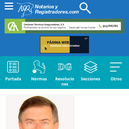
Portada
Normas
Resolucio
Secciones
Otros
nes