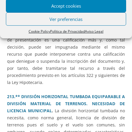
2016/1103 vigente.
Accept cookies
209.** DENEGACIÓN DE ASIENTO DE PRESENTACIÓN.
Ver preferencias
APORTACIÓN DE DOCUMENTACIÓN
Cookie Policy
Política de Privacidad
Aviso Legal
COMPLEMENTARIA.
La negativa a la práctica del asiento
de presentación es una calificación más y, como tal
decisión, puede ser impugnada mediante el mismo
recurso que puede interponerse contra una calificación
que deniegue o suspenda la inscripción del documento y,
por tanto, debe tramitarse tal recurso a través del
procedimiento previsto en los artículos 322 y siguientes de
la Ley Hipotecaria.
213.** DIVISIÓN HORIZONTAL TUMBADA EQUIPARABLE A
DIVISIÓN MATERIAL DE TERRENOS. NECESIDAD DE
LICENCIA MUNICIPAL
.
La división horizontal tumbada no
necesita, como norma general, licencia de división de
terrenos pues el suelo y el vuelo son comunes, sin
embargo, cuando reúne determinadas características,