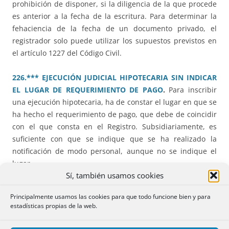
prohibición de disponer, si la diligencia de la que procede
es anterior a la fecha de la escritura. Para determinar la
fehaciencia de la fecha de un documento privado, el
registrador solo puede utilizar los supuestos previstos en
el artículo 1227 del Código Civil.
226.*** EJECUCIÓN JUDICIAL HIPOTECARIA SIN INDICAR
EL LUGAR DE REQUERIMIENTO DE PAGO
.
Para inscribir
una ejecución hipotecaria, ha de constar el lugar en que se
ha hecho el requerimiento de pago, que debe de coincidir
con el que consta en el Registro. Subsidiariamente, es
suficiente con que se indique que se ha realizado la
notificación de modo personal, aunque no se indique el
lugar.
Sí, también usamos cookies
208.** COMPRAVENTA. RÉGIMEN ECONÓMICO
Principalmente usamos las cookies para que todo funcione bien y para
MATRIMONIAL.
Confusa resolución que impide el
estadísticas propias de la web.
otorgamiento de capítulos por impedirlo la ley rectora del
régimen económico, sin mencionar el Reglamento