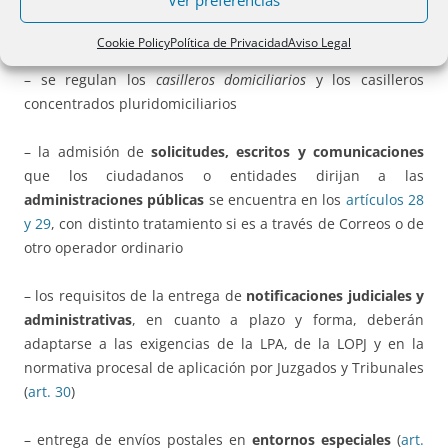
Ver preferencias
– se enumeran los
objetos prohibidos
para circular como
envíos postales (
art. 24
)
Cookie Policy
Política de Privacidad
Aviso Legal
– se regulan los
casilleros domiciliarios
y los casilleros
concentrados pluridomiciliarios
– la admisión de
solicitudes, escritos y comunicaciones
que los ciudadanos o entidades dirijan a las
administraciones públicas
se encuentra en los
artículos 28
y 29
, con distinto tratamiento si es a través de Correos o de
otro operador ordinario
– los requisitos de la entrega de
notificaciones judiciales y
administrativas
, en cuanto a plazo y forma, deberán
adaptarse a las exigencias de la LPA, de la LOPJ y en la
normativa procesal de aplicación por Juzgados y Tribunales
(
art. 30
)
– entrega de envíos postales en
entornos especiales
(
art.