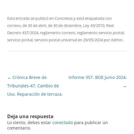
Esta entrada se publicó en
Concretas
y está etiquetada con
correos
,
de 30 de abril
,
de 30 de diciembre
,
Ley 43/2010
,
Real
Decreto 437/2024
,
reglamento correos
,
reglamento servicio postal
,
servicio postal
,
servicio postal universal
en
29/05/2024
por
Admin
.
Navegación
←
Crónica Breve de
Informe 357. BOE Junio 2024.
de
Tribunales-47. Cambio de
→
entradas
Uso. Reparación de terraza.
Deja una respuesta
Lo siento, debes estar
conectado
para publicar un
comentario.