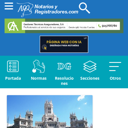
Portada
Normas
Resolucio
Secciones
Otros
nes