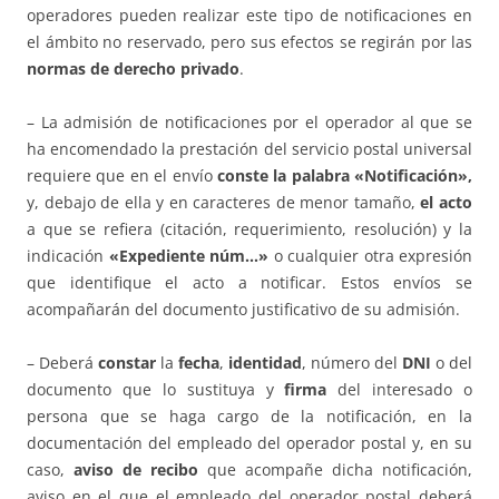
operadores pueden realizar este tipo de notificaciones en
el ámbito no reservado, pero sus efectos se regirán por las
normas de derecho privado
.
– La admisión de notificaciones por el operador al que se
ha encomendado la prestación del servicio postal universal
requiere que en el envío
conste la palabra «Notificación»,
y, debajo de ella y en caracteres de menor tamaño,
el acto
a que se refiera (citación, requerimiento, resolución) y la
indicación
«Expediente núm…»
o cualquier otra expresión
que identifique el acto a notificar. Estos envíos se
acompañarán del documento justificativo de su admisión.
– Deberá
constar
la
fecha
,
identidad
, número del
DNI
o del
documento que lo sustituya y
firma
del interesado o
persona que se haga cargo de la notificación, en la
documentación del empleado del operador postal y, en su
caso,
aviso de recibo
que acompañe dicha notificación,
aviso en el que el empleado del operador postal deberá