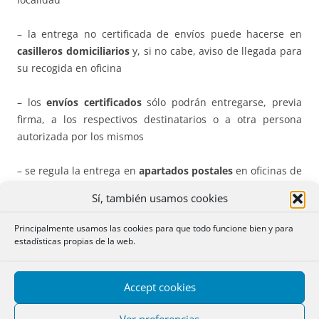
– la entrega no certificada de envíos puede hacerse en
casilleros domiciliarios
y, si no cabe, aviso de llegada para
su recogida en oficina
– los
envíos certificados
sólo podrán entregarse, previa
firma, a los respectivos destinatarios o a otra persona
autorizada por los mismos
– se regula la entrega en
apartados postales
en oficinas de
los operadores y también la entrega en oficinas o
Sí, también usamos cookies
dependencias postales.
Principalmente usamos las cookies para que todo funcione bien y para
– los
avisos de llegada
se depositarán en el casillero
estadísticas propias de la web.
domiciliario en el momento del intento de entrega fallida,
pudiendo acordar los interesados que sean por medios
Accept cookies
electrónicos