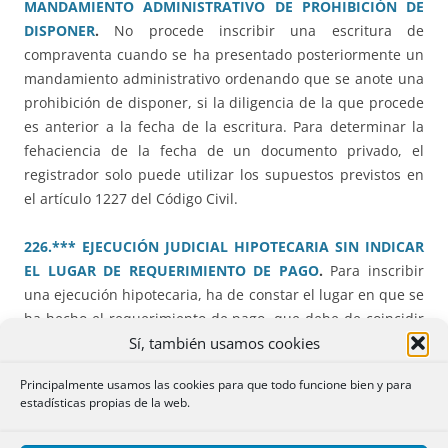
MANDAMIENTO ADMINISTRATIVO DE PROHIBICIÓN DE
DISPONER
.
No procede inscribir una escritura de
compraventa cuando se ha presentado posteriormente un
mandamiento administrativo ordenando que se anote una
prohibición de disponer, si la diligencia de la que procede
es anterior a la fecha de la escritura. Para determinar la
fehaciencia de la fecha de un documento privado, el
registrador solo puede utilizar los supuestos previstos en
el artículo 1227 del Código Civil.
226.*** EJECUCIÓN JUDICIAL HIPOTECARIA SIN INDICAR
EL LUGAR DE REQUERIMIENTO DE PAGO
.
Para inscribir
una ejecución hipotecaria, ha de constar el lugar en que se
ha hecho el requerimiento de pago, que debe de coincidir
Sí, también usamos cookies
con el que consta en el Registro. Subsidiariamente, es
suficiente con que se indique que se ha realizado la
Principalmente usamos las cookies para que todo funcione bien y para
notificación de modo personal, aunque no se indique el
estadísticas propias de la web.
lugar.