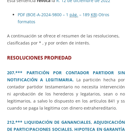
Esta sentencia
revoca
la
R. 12 de diciembre de 2022
PDF (BOE-A-2024-9800 – 1
pág.
– 189
KB
)
Otros
formatos
A continuación se ofrece el resumen de las resoluciones,
clasificadas por * , y por orden de interés.
RESOLUCIONES PROPIEDAD
207.*** PARTICIÓN POR CONTADOR PARTIDOR SIN
NOTIFICACIÓN A LEGITIMARIA.
La partición hecha por
contador partidor testamentario no necesita intervención
ni aprobación de los herederos y legatarios, sean o no
legitimarios, a salvo lo dispuesto en los artículos 841 y ss
cuando se paga la legitima con dinero extrahereditario.
212.*** LIQUIDACIÓN DE GANANCIALES, ADJUDICACIÓN
DE PARTICIPACIONES SOCIALES. HIPOTECA EN GARANTÍA