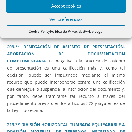
208.** COMPRAVENTA. RÉGIMEN ECONÓMICO
Accept cookies
MATRIMONIAL.
Confusa resolución que impide el
otorgamiento de capítulos por impedirlo la ley rectora del
Ver preferencias
régimen económico, sin mencionar el Reglamento
Cookie Policy
Política de Privacidad
Aviso Legal
2016/1103 vigente.
209.** DENEGACIÓN DE ASIENTO DE PRESENTACIÓN.
APORTACIÓN DE DOCUMENTACIÓN
COMPLEMENTARIA.
La negativa a la práctica del asiento
de presentación es una calificación más y, como tal
decisión, puede ser impugnada mediante el mismo
recurso que puede interponerse contra una calificación
que deniegue o suspenda la inscripción del documento y,
por tanto, debe tramitarse tal recurso a través del
procedimiento previsto en los artículos 322 y siguientes de
la Ley Hipotecaria.
213.** DIVISIÓN HORIZONTAL TUMBADA EQUIPARABLE A
DIVISIÓN MATERIAL DE TERRENOS. NECESIDAD DE