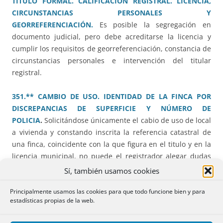
TÍTULO FORMAL. CALIFICACIÓN REGISTRAL. LICENCIA,
CIRCUNSTANCIAS PERSONALES Y
GEORREFERENCIACIÓN.
Es posible la segregación en
documento judicial, pero debe acreditarse la licencia y
cumplir los requisitos de georreferenciación, constancia de
circunstancias personales e intervención del titular
registral.
351.** CAMBIO DE USO. IDENTIDAD DE LA FINCA POR
DISCREPANCIAS DE SUPERFICIE Y NÚMERO DE
POLICIA
.
Solicitándose únicamente el cabio de uso de local
a vivienda y constando inscrita la referencia catastral de
una finca, coincidente con la que figura en el titulo y en la
licencia municipal, no puede el registrador alegar dudas
de identidad de la finca, porque cambie el nº de la calle y
Sí, también usamos cookies
haya diferencias descriptivas entre el catastro y la
Principalmente usamos las cookies para que todo funcione bien y para
inscripción. No es competencia del registrador calificar la
estadísticas propias de la web.
regularidad de la licencia por la diferencia de metros