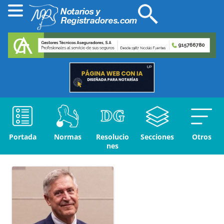
Portada
Normas
Resolucio
Secciones
Otros
nes