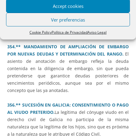
352.** RECTIFICACIÓN UNILATERAL DE SUPERFICIE DE
Accept cookies
ELEMENTO PRIVATIVO EN PROPIEDAD HORIZONTAL.
No
cabe rectificar la superficie de un elemento privativo de
Ver preferencias
una propiedad horizontal sin el consentimiento de la Junta
de propietarios.
Cookie Policy
Política de Privacidad
Aviso Legal
354.** MANDAMIENTO DE AMPLIACIÓN DE EMBARGO
POR NUEVAS DEUDAS Y DETERMINACIÓN DEL RANGO.
El
asiento de anotación de embargo refleja la deuda
contenida en la diligencia de embargo, sin que pueda
pretenderse que garantice deudas posteriores de
vencimientos periódicos, aunque sea por el mismo
concepto que las ya anotadas.
356.** SUCESIÓN EN GALICIA: CONSENTIMIENTO O PAGO
AL VIUDO PRETERIDO.
La legítima del cónyuge viudo en el
derecho civil de Galicia no participa de la misma
naturaleza que la legítima de los hijos, sino que es próxima
a la naturaleza que le atribuye el Código Civil.