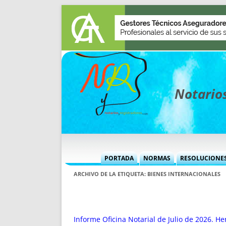
Notarios
PORTADA
NORMAS
RESOLUCIONE
MÁS USADAS (CUADRO)
INFORMES 
ARCHIVO DE LA ETIQUETA:
BIENES INTERNACIONALES
INFORMES MENSUALES
VOCES P
MÁS DESTACADAS
VOCES M
TITULARES DESDE 2002
TITULARES
Informe Oficina Notarial de Julio de 2026. He