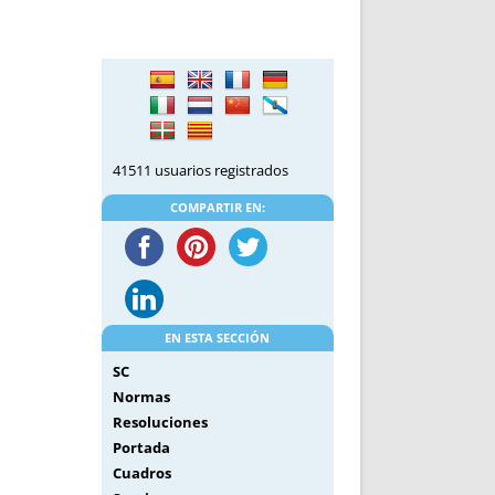
DE INICIO
PREMIO NYR
VORITOS
CONVENCIONES ANUALES
A IRPF
NUEVA ETAPA
AS
POLÍTICA DE PRIVACIDAD
IJUELAS
AVISO LEGAL
POTECA
REPORTAR INCIDENCIA
41511 usuarios registrados
PERES
LOGOTIPO
COMPARTIR EN:
CES
ENTREVISTAS
SONRISA
ENVÍA CORREO
CANALES DE VÍDEO
EN ESTA SECCIÓN
SC
Normas
Resoluciones
Portada
Cuadros