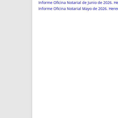
ENRIQUECIDAS
TITULARES 
Informe Oficina Notarial de Junio de 2026. H
NO DESESPERES
CAT
Informe Oficina Notarial Mayo de 2026. Heren
A MANO
SUCESIONES 
FUTURAS NORMAS
GEORREFE
ALQUILE
TRI
LH Y C
¿SABIA
FRANCI
BÚSQUED