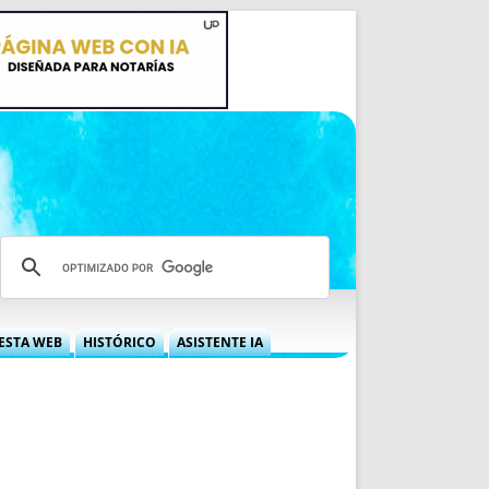
ESTA WEB
HISTÓRICO
ASISTENTE IA
A DGRN
QUÉ OFRECEMOS
 NIF
IDEARIO WEB
 LABORAL
QUIÉNES SOMOS
ÁBILES
HISTORIA