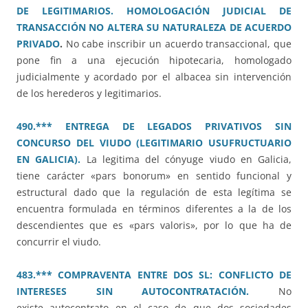
DE LEGITIMARIOS. HOMOLOGACIÓN JUDICIAL DE
TRANSACCIÓN NO ALTERA SU NATURALEZA DE ACUERDO
PRIVADO
.
No cabe inscribir un acuerdo transaccional, que
pone fin a una ejecución hipotecaria, homologado
judicialmente y acordado por el albacea sin intervención
de los herederos y legitimarios.
490.*** ENTREGA DE LEGADOS PRIVATIVOS SIN
CONCURSO DEL VIUDO (LEGITIMARIO USUFRUCTUARIO
EN GALICIA).
La legitima del cónyuge viudo en Galicia,
tiene carácter «pars bonorum» en sentido funcional y
estructural dado que la regulación de esta legítima se
encuentra formulada en términos diferentes a la de los
descendientes que es «pars valoris», por lo que ha de
concurrir el viudo.
483.*** COMPRAVENTA ENTRE DOS SL: CONFLICTO DE
INTERESES SIN AUTOCONTRATACIÓN.
No
existe autocontrato en el caso de que dos sociedades