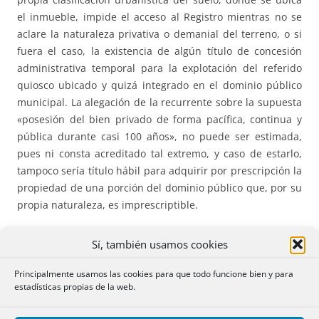
el inmueble, impide el acceso al Registro mientras no se
aclare la naturaleza privativa o demanial del terreno, o si
fuera el caso, la existencia de algún título de concesión
administrativa temporal para la explotación del referido
quiosco ubicado y quizá integrado en el dominio público
municipal. La alegación de la recurrente sobre la supuesta
«posesión del bien privado de forma pacífica, continua y
pública durante casi 100 años», no puede ser estimada,
pues ni consta acreditado tal extremo, y caso de estarlo,
tampoco sería título hábil para adquirir por prescripción la
propiedad de una porción del dominio público que, por su
propia naturaleza, es imprescriptible.
508.*** LIQUIDACIÓN DE LA SOCIEDAD DE GANANCIALES
Sí, también usamos cookies
SIN QUE HAYA CONCURRIDO LA SEGUNDA ESPOSA DEL
CAUSANTE.
Es necesaria la intervención de la viuda en la
Principalmente usamos las cookies para que todo funcione bien y para
estadísticas propias de la web.
liquidación la sociedad conyugal del matrimonio anterior
de su causante, aunque el testador haya dispuesto de un