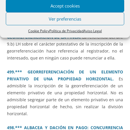
Legado de usufructo vitalicio sobre una vivienda ganancial
Accept cookies
imputable a la cuota legitimaria y en el exceso al tercio de
mejora y libre disposición.
Ver preferencias
506.*** OBRA NUEVA E INSCRIPCIÓN DE LA
Cookie Policy
Política de Privacidad
Aviso Legal
GEORREFERENCIACIÓN DE LA FINCA.
La referencia del art.
9.b) LH sobre el carácter potestativo de la inscripción de la
georreferenciación hace referencia al registrador, no el
interesado, que en ningún caso puede renunciar a ella.
499.*** GEORREFERENCIACIÓN DE UN ELEMENTO
PRIVATIVO DE UNA PROPIEDAD HORIZONTAL.
Es
admisible la inscripción de la georreferenciación de un
elemento privativo de una propiedad horizontal. No es
admisible segregar parte de un elemento privativo en una
propiedad horizontal de hecho, sin realizar la división
horizontal.
498.*** ALBACEA Y DACIÓN EN PAGO: CONCURRENCIA