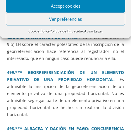
Legado de usufructo vitalicio sobre una vivienda ganancial
Accept cookies
imputable a la cuota legitimaria y en el exceso al tercio de
mejora y libre disposición.
Ver preferencias
506.*** OBRA NUEVA E INSCRIPCIÓN DE LA
Cookie Policy
Política de Privacidad
Aviso Legal
GEORREFERENCIACIÓN DE LA FINCA.
La referencia del art.
9.b) LH sobre el carácter potestativo de la inscripción de la
georreferenciación hace referencia al registrador, no el
interesado, que en ningún caso puede renunciar a ella.
499.*** GEORREFERENCIACIÓN DE UN ELEMENTO
PRIVATIVO DE UNA PROPIEDAD HORIZONTAL.
Es
admisible la inscripción de la georreferenciación de un
elemento privativo de una propiedad horizontal. No es
admisible segregar parte de un elemento privativo en una
propiedad horizontal de hecho, sin realizar la división
horizontal.
498.*** ALBACEA Y DACIÓN EN PAGO: CONCURRENCIA