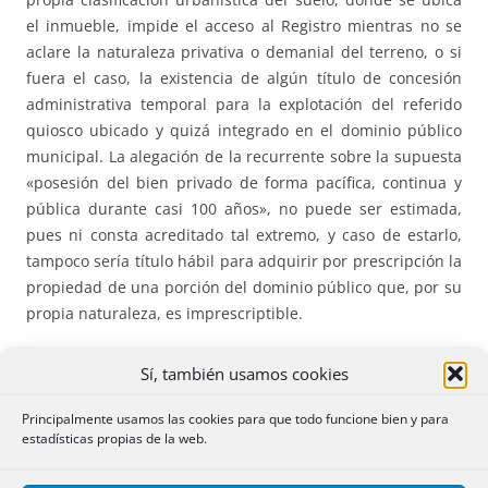
el inmueble, impide el acceso al Registro mientras no se
aclare la naturaleza privativa o demanial del terreno, o si
fuera el caso, la existencia de algún título de concesión
administrativa temporal para la explotación del referido
quiosco ubicado y quizá integrado en el dominio público
municipal. La alegación de la recurrente sobre la supuesta
«posesión del bien privado de forma pacífica, continua y
pública durante casi 100 años», no puede ser estimada,
pues ni consta acreditado tal extremo, y caso de estarlo,
tampoco sería título hábil para adquirir por prescripción la
propiedad de una porción del dominio público que, por su
propia naturaleza, es imprescriptible.
508.*** LIQUIDACIÓN DE LA SOCIEDAD DE GANANCIALES
Sí, también usamos cookies
SIN QUE HAYA CONCURRIDO LA SEGUNDA ESPOSA DEL
CAUSANTE.
Es necesaria la intervención de la viuda en la
Principalmente usamos las cookies para que todo funcione bien y para
estadísticas propias de la web.
liquidación la sociedad conyugal del matrimonio anterior
de su causante, aunque el testador haya dispuesto de un