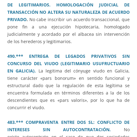
DE LEGITIMARIOS. HOMOLOGACIÓN JUDICIAL DE
TRANSACCIÓN NO ALTERA SU NATURALEZA DE ACUERDO
PRIVADO
.
No cabe inscribir un acuerdo transaccional, que
pone fin a una ejecución hipotecaria, homologado
judicialmente y acordado por el albacea sin intervención
de los herederos y legitimarios.
490.*** ENTREGA DE LEGADOS PRIVATIVOS SIN
CONCURSO DEL VIUDO (LEGITIMARIO USUFRUCTUARIO
EN GALICIA).
La legitima del cónyuge viudo en Galicia,
tiene carácter «pars bonorum» en sentido funcional y
estructural dado que la regulación de esta legítima se
encuentra formulada en términos diferentes a la de los
descendientes que es «pars valoris», por lo que ha de
concurrir el viudo.
483.*** COMPRAVENTA ENTRE DOS SL: CONFLICTO DE
INTERESES SIN AUTOCONTRATACIÓN.
No
existe autocontrato en el caso de que dos sociedades