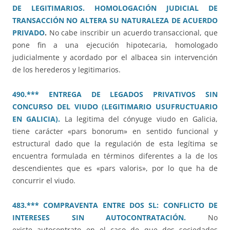
DE LEGITIMARIOS. HOMOLOGACIÓN JUDICIAL DE
TRANSACCIÓN NO ALTERA SU NATURALEZA DE ACUERDO
PRIVADO
.
No cabe inscribir un acuerdo transaccional, que
pone fin a una ejecución hipotecaria, homologado
judicialmente y acordado por el albacea sin intervención
de los herederos y legitimarios.
490.*** ENTREGA DE LEGADOS PRIVATIVOS SIN
CONCURSO DEL VIUDO (LEGITIMARIO USUFRUCTUARIO
EN GALICIA).
La legitima del cónyuge viudo en Galicia,
tiene carácter «pars bonorum» en sentido funcional y
estructural dado que la regulación de esta legítima se
encuentra formulada en términos diferentes a la de los
descendientes que es «pars valoris», por lo que ha de
concurrir el viudo.
483.*** COMPRAVENTA ENTRE DOS SL: CONFLICTO DE
INTERESES SIN AUTOCONTRATACIÓN.
No
existe autocontrato en el caso de que dos sociedades