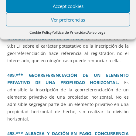
Legado de usufructo vitalicio sobre una vivienda ganancial
Accept cookies
imputable a la cuota legitimaria y en el exceso al tercio de
mejora y libre disposición.
Ver preferencias
506.*** OBRA NUEVA E INSCRIPCIÓN DE LA
Cookie Policy
Política de Privacidad
Aviso Legal
GEORREFERENCIACIÓN DE LA FINCA.
La referencia del art.
9.b) LH sobre el carácter potestativo de la inscripción de la
georreferenciación hace referencia al registrador, no el
interesado, que en ningún caso puede renunciar a ella.
499.*** GEORREFERENCIACIÓN DE UN ELEMENTO
PRIVATIVO DE UNA PROPIEDAD HORIZONTAL.
Es
admisible la inscripción de la georreferenciación de un
elemento privativo de una propiedad horizontal. No es
admisible segregar parte de un elemento privativo en una
propiedad horizontal de hecho, sin realizar la división
horizontal.
498.*** ALBACEA Y DACIÓN EN PAGO: CONCURRENCIA