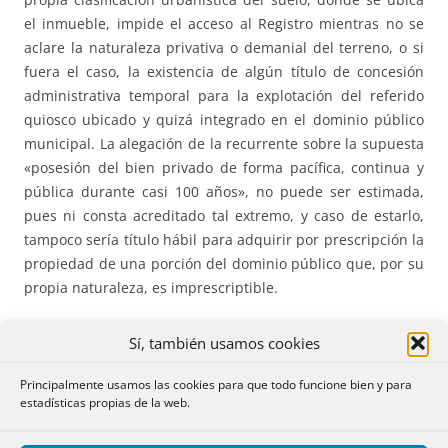
el inmueble, impide el acceso al Registro mientras no se
aclare la naturaleza privativa o demanial del terreno, o si
fuera el caso, la existencia de algún título de concesión
administrativa temporal para la explotación del referido
quiosco ubicado y quizá integrado en el dominio público
municipal. La alegación de la recurrente sobre la supuesta
«posesión del bien privado de forma pacífica, continua y
pública durante casi 100 años», no puede ser estimada,
pues ni consta acreditado tal extremo, y caso de estarlo,
tampoco sería título hábil para adquirir por prescripción la
propiedad de una porción del dominio público que, por su
propia naturaleza, es imprescriptible.
508.*** LIQUIDACIÓN DE LA SOCIEDAD DE GANANCIALES
Sí, también usamos cookies
SIN QUE HAYA CONCURRIDO LA SEGUNDA ESPOSA DEL
CAUSANTE.
Es necesaria la intervención de la viuda en la
Principalmente usamos las cookies para que todo funcione bien y para
estadísticas propias de la web.
liquidación la sociedad conyugal del matrimonio anterior
de su causante, aunque el testador haya dispuesto de un