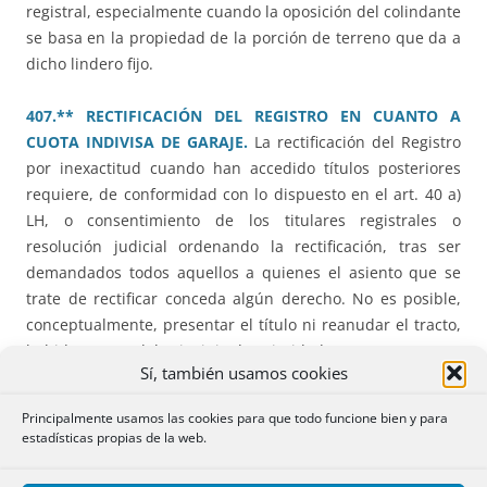
registral, especialmente cuando la oposición del colindante
se basa en la propiedad de la porción de terreno que da a
dicho lindero fijo.
407.** RECTIFICACIÓN DEL REGISTRO EN CUANTO A
CUOTA INDIVISA DE GARAJE.
La rectificación del Registro
por inexactitud cuando han accedido títulos posteriores
requiere, de conformidad con lo dispuesto en el art. 40 a)
LH, o consentimiento de los titulares registrales o
resolución judicial ordenando la rectificación, tras ser
demandados todos aquellos a quienes el asiento que se
trate de rectificar conceda algún derecho. No es posible,
conceptualmente, presentar el título ni reanudar el tracto,
habida cuenta del principio de prioridad (art. 17 LH).
Sí, también usamos cookies
370.* NUMERO DE REGISTRO DE ALQUILER DE CORTA
Principalmente usamos las cookies para que todo funcione bien y para
DURACIÓN. FALTA DE IDENTIFICACIÓN DE LA FINCA POR
estadísticas propias de la web.
EL CRU.
Para la concesión del NRA es requisito
indispensable la perfecta identificación de la finca respecto