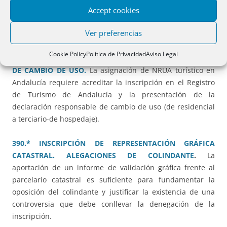
de la que se solicita.
Accept cookies
Ver preferencias
373.* NUMERO DE REGISTRO DE ALQUILER DE CORTA
DURACIÓN SIN APORTAR ORIGINAL DE INSCRIPCIÓN EN
Cookie Policy
Política de Privacidad
Aviso Legal
EL REGISTRO DE TURISMO Y DECLARACIÓN RESPONSABLE
DE CAMBIO DE USO.
La asignación de NRUA turístico en
Andalucía requiere acreditar la inscripción en el Registro
de Turismo de Andalucía y la presentación de la
declaración responsable de cambio de uso (de residencial
a terciario-de hospedaje).
390.* INSCRIPCIÓN DE REPRESENTACIÓN GRÁFICA
CATASTRAL. ALEGACIONES DE COLINDANTE
.
La
aportación de un informe de validación gráfica frente al
parcelario catastral es suficiente para fundamentar la
oposición del colindante y justificar la existencia de una
controversia que debe conllevar la denegación de la
inscripción.