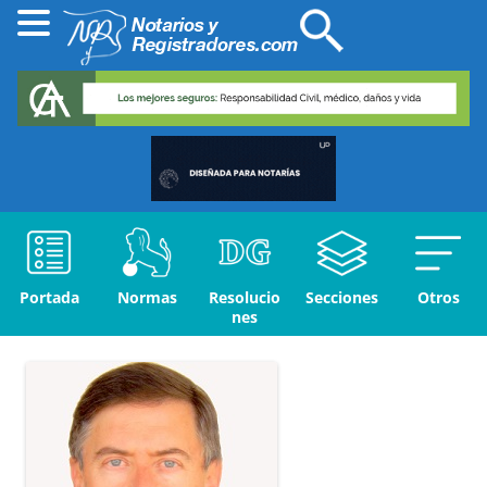
Portada
Normas
Resolucio
Secciones
Otros
nes