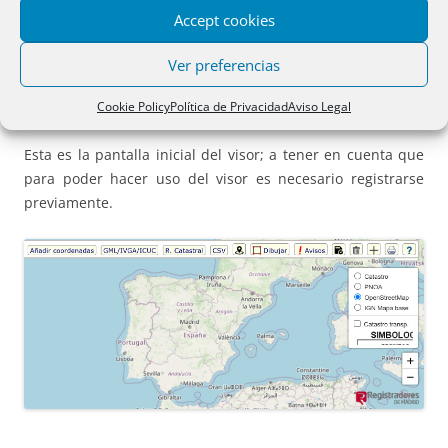
ivg-icuc/#practica
Accept cookies
Este es el acceso directo
Ver preferencias
https://www.registradoresdemadrid.org/visor-
coordenadas-gml
Cookie Policy
Política de Privacidad
Aviso Legal
Esta es la pantalla inicial del visor; a tener en cuenta que
para poder hacer uso del visor es necesario registrarse
previamente.