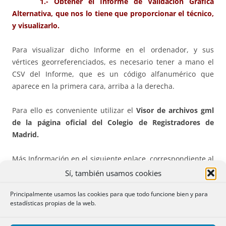
1.- Obtener el Informe de Validación Gráfica
Alternativa, que nos lo tiene que proporcionar el técnico,
y visualizarlo.
Para visualizar dicho Informe en el ordenador, y sus
vértices georreferenciados, es necesario tener a mano el
CSV del Informe, que es un código alfanumérico que
aparece en la primera cara, arriba a la derecha.
Para ello es conveniente utilizar el
Visor de archivos gml
de la página oficial del Colegio de Registradores de
Madrid.
Más Información en el siguiente enlace, correspondiente al
Informe de Oficina Notarial de Diciembre.
Sí, también usamos cookies
Principalmente usamos las cookies para que todo funcione bien y para
https://www.notariosyregistradores.com/web/secciones/oficina
estadísticas propias de la web.
notarial/informes-mensuales-o-n/informe-oficina-notarial-
diciembre-de-2022-herramientas-para-leer-archivos-gml-