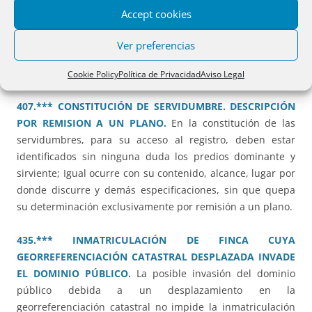
fueren claramente determinados y conocidos, pueden
Accept cookies
interpretar el testamento como tengan por conveniente.
Deben intervenir no sólo los herederos sino todos los que
Ver preferencias
se vean afectados en sus derechos sucesorios por la
interpretación que se haga.
Cookie Policy
Política de Privacidad
Aviso Legal
407.*** CONSTITUCIÓN DE SERVIDUMBRE. DESCRIPCIÓN
POR REMISION A UN PLANO.
En la constitución de las
servidumbres, para su acceso al registro, deben estar
identificados sin ninguna duda los predios dominante y
sirviente; Igual ocurre con su contenido, alcance, lugar por
donde discurre y demás especificaciones, sin que quepa
su determinación exclusivamente por remisión a un plano.
435.*** INMATRICULACIÓN DE FINCA CUYA
GEORREFERENCIACIÓN CATASTRAL DESPLAZADA INVADE
EL DOMINIO PÚBLICO.
La posible invasión del dominio
público debida a un desplazamiento en la
georreferenciación catastral no impide la inmatriculación