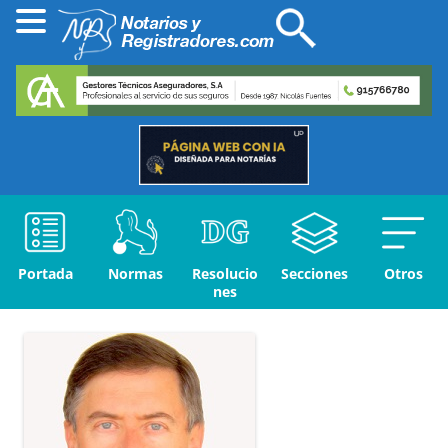
Portada
Normas
Resolucio
Secciones
Otros
nes