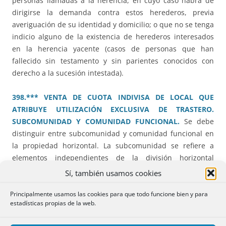
personas llamadas a la herencia, en cuyo caso habrá de
dirigirse la demanda contra estos herederos, previa
averiguación de su identidad y domicilio; o que no se tenga
indicio alguno de la existencia de herederos interesados
en la herencia yacente (casos de personas que han
fallecido sin testamento y sin parientes conocidos con
derecho a la sucesión intestada).
398.*** VENTA DE CUOTA INDIVISA DE LOCAL QUE
ATRIBUYE UTILIZACIÓN EXCLUSIVA DE TRASTERO.
SUBCOMUNIDAD Y COMUNIDAD FUNCIONAL.
Se debe
distinguir entre subcomunidad y comunidad funcional en
la propiedad horizontal. La subcomunidad se refiere a
elementos independientes de la división horizontal
(viviendas y locales). La comunidad funcional sólo cabe en
Sí, también usamos cookies
locales destinados a garajes o trasteros.
Principalmente usamos las cookies para que todo funcione bien y para
estadísticas propias de la web.
399.*** INTERPRETACIÓN DE CLÁUSULA
TESTAMENTARIA.
Todos los interesados en la sucesión, si