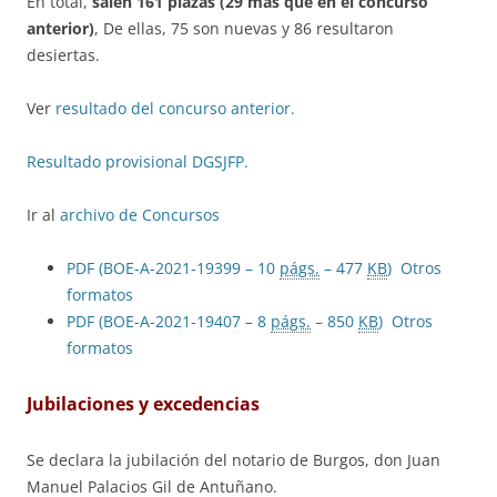
En total,
salen 161 plazas (29 más que en el concurso
anterior)
, De ellas, 75 son nuevas y 86 resultaron
desiertas.
Ver
resultado del concurso anterior.
Resultado provisional DGSJFP.
Ir al
archivo de Concursos
PDF (BOE-A-2021-19399 – 10
págs.
– 477
KB
)
Otros
formatos
PDF (BOE-A-2021-19407 – 8
págs.
– 850
KB
)
Otros
formatos
Jubilaciones y excedencias
Se declara la jubilación del notario de Burgos, don Juan
Manuel Palacios Gil de Antuñano.