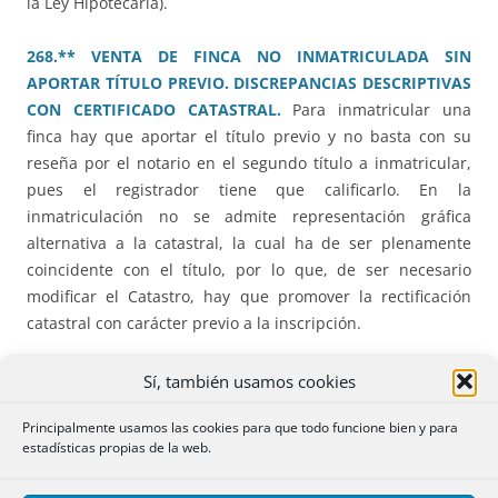
la Ley Hipotecaria).
268.** VENTA DE FINCA NO INMATRICULADA SIN
APORTAR TÍTULO PREVIO. DISCREPANCIAS DESCRIPTIVAS
CON CERTIFICADO CATASTRAL.
Para inmatricular una
finca hay que aportar el título previo y no basta con su
reseña por el notario en el segundo título a inmatricular,
pues el registrador tiene que calificarlo. En la
inmatriculación no se admite representación gráfica
alternativa a la catastral, la cual ha de ser plenamente
coincidente con el título, por lo que, de ser necesario
modificar el Catastro, hay que promover la rectificación
catastral con carácter previo a la inscripción.
271.** OBRA NUEVA. GEORREFERENCIACIÓN DE LA FINCA
Sí, también usamos cookies
SOBRE LA QUE SE ASIENTA. SOLICITUD TÁCITA DE
Principalmente usamos las cookies para que todo funcione bien y para
RECTIFICACIÓN DESCRIPTIVA.
En obra nueva terminada, el
estadísticas propias de la web.
Registrador debe fundar sus dudas para exigir que se
georreferencie toda la parcela (y no solo la parte ocupada