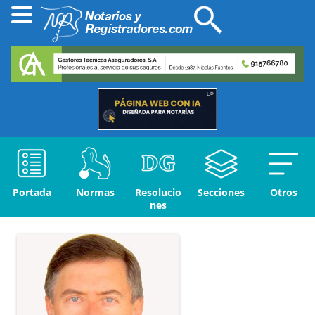
Portada
Normas
Resolucio
Secciones
Otros
nes