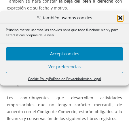
También se hará constar
la baja del bien o derecho
con
expresión de su fecha y motivo.
Sí, también usamos cookies
En el supuesto de
transmisión del bien
, deberán hacerse
constar los datos necesarios para la identificación de la
Principalmente usamos las cookies para que todo funcione bien y para
estadísticas propias de la web.
operación.
Respecto a los
tres libros indicados
, si el empresario es
Accept cookies
titular de
diversos establecimientos
, podrá llevar uno por
cada establecimiento, aparte del general.
Ver preferencias
2.- Actividad empresarial que no tenga carácter mercantil
Cookie Policy
Política de Privacidad
Aviso Legal
en régimen de estimación directa.
Los contribuyentes que desarrollen actividades
empresariales que no tengan carácter mercantil, de
acuerdo con el Código de Comercio, estarán obligados a la
llevanza y conservación de los siguientes libros registros: