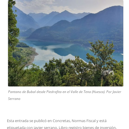
Pantano de Bubal desde Piedrafita en el Valle de Tena (Huesca). Por Javier
Serrano
Esta entrada se publicó en
Concretas
,
Normas Fiscal
y está
etiquetada con
javier serrano
,
Libro registro bienes de inversión
,