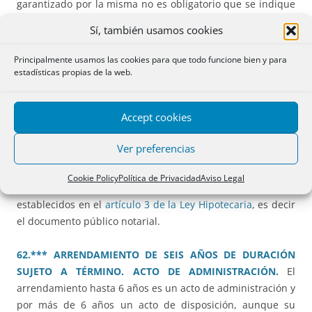
garantizado por la misma no es obligatorio que se indique
el código identificador de depósito en la escritura.
Sí, también usamos cookies
58.** CONVENIO REGULADOR. ADJUDICACIÓN DE FINCA
Principalmente usamos las cookies para que todo funcione bien y para
ADQUIRIDA EN ESTADO DE SOLTEROS.
Sólo son
estadísticas propias de la web.
inscribibles aquellos actos que, conforme al
artículo 90 del
Código Civil
, constituyen el llamado contenido típico del
Accept cookies
convenio regulador, fuera de los cuales, y sin afectar a la
validez y eficacia de los actos consignados en un
Ver preferencias
documento que no pierde el carácter de convenio privado
objeto de aprobación judicial, su acceso a los libros del
Cookie Policy
Política de Privacidad
Aviso Legal
Registro requiere su formalización en los títulos
establecidos en el
artículo 3 de la Ley Hipotecaria
, es decir
el documento público notarial.
62.*** ARRENDAMIENTO DE SEIS AÑOS DE DURACIÓN
SUJETO A TÉRMINO. ACTO DE ADMINISTRACIÓN.
El
arrendamiento hasta 6 años es un acto de administración y
por más de 6 años un acto de disposición, aunque su