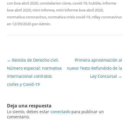
con
boe abril 2020
,
constelacion cisne
,
covid-19
,
hubble
,
informe
boe abril 2020
,
mini informe
,
mini informe boe abril 2020
,
normativa coronavirus
,
normativa crisis covid-19
,
rdley coronavirus
en
12/05/2020
por
Admin
.
Navegación
←
Revista de Derecho civil.
Primera aproximación al
de
Número especial: normativa
nuevo Texto Refundido de la
entradas
internacional contratos
Ley Concursal
→
civiles y Covid-19
Deja una respuesta
Lo siento, debes estar
conectado
para publicar un
comentario.