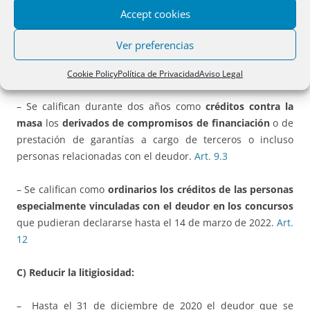
– También se facilita, durante un año, respecto a los
Accept cookies
acuerdos de refinanciación homologados
, no sólo su
modificación, sino la firma de otros nuevos.
Art. 10
.
Ver preferencias
B) Incentivar la financiación de su liquidez
:
Cookie Policy
Política de Privacidad
Aviso Legal
– Se califican durante dos años como
créditos contra la
masa
los
derivados de compromisos de financiación
o de
prestación de garantías a cargo de terceros o incluso
personas relacionadas con el deudor.
Art. 9.3
– Se califican como
ordinarios los créditos de las personas
especialmente vinculadas con el deudor en los concursos
que pudieran declararse hasta el 14 de marzo de 2022.
Art.
12
C) Reducir la litigiosidad:
– Hasta el 31 de diciembre de 2020 el deudor que se