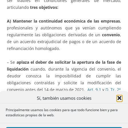
ser viables en condiciones generales de mercado,
articulando
tres objetivos:
A) Mantener
la continuidad económica de las empresas
,
profesionales y autónomos que ya venían cumpliendo
regularmente las obligaciones derivadas de un
convenio
,
de un acuerdo extrajudicial de pagos o de un acuerdo de
refinanciación homologado.
– Se
aplaza el deber de solicitar la apertura de la fase de
liquidación
cuando, durante la vigencia del convenio, el
deudor conozca la imposibilidad de cumplir las
obligaciones contraídas y solicite la modificación del
convenio antes del 14 de marzo de 2021.
Art. 9.1
y
D. Tr. 2ª
Sí, también usamos cookies
– Se facilita la
modificación
del convenio y acuerdo
Principalmente usamos las cookies para que todo funcione bien y para
extrajudicial de pagos, hasta el 14 de marzo de 2021 (
art.
estadísticas propias de la web.
8
). Ver también la
D. Tr. 2ª
.