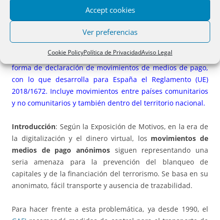
regulan las declaraciones de movimientos de medios de
Accept cookies
pago en el ámbito de la prevención del blanqueo de
Ver preferencias
capitales y de la financiación del terrorismo.
Cookie Policy
Política de Privacidad
Aviso Legal
Resumen:
Esta orden determina los modelos, criterios y
forma de declaración de movimientos de medios de pago,
con lo que desarrolla para España el Reglamento (UE)
2018/1672. Incluye movimientos entre países comunitarios
y no comunitarios y también dentro del territorio nacional.
Introducción
: Según la Exposición de Motivos, en la era de
la digitalización y el dinero virtual, los
movimientos de
medios de pago anónimos
siguen representando una
seria amenaza para la prevención del blanqueo de
capitales y de la financiación del terrorismo. Se basa en su
anonimato, fácil transporte y ausencia de trazabilidad.
Para hacer frente a esta problemática, ya desde 1990, el