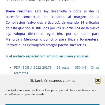
Breve resumen:
Esta ley desarrolla y pone al día la
sucesión contractual en Baleares, al margen de la
Compilación (salvo dos artículos), derogando 14 artículos
de ésta que son sustituidos por los 80 artículos de la nueva
ley. Adopta diferente regulación, por un lado, para
Mallorca y Menorca y, por otro, para Ibiza y Formentera.
Permite a los extranjeros otorgar pactos sucesorios.
Ir al archivo especial con amplio resumen y enlaces.
PDF (BOE-A-2022-20278 – 25
págs.
– 350
KB
)
Otros
formatos
Sí, también usamos cookies
Blanqueo de capitales: declaraciones sobre
Principalmente usamos las cookies para que todo funcione bien y para
movimientos de medios de pago
estadísticas propias de la web.
Orden ETD/1217/2022, de 29 de noviembre, por la que se