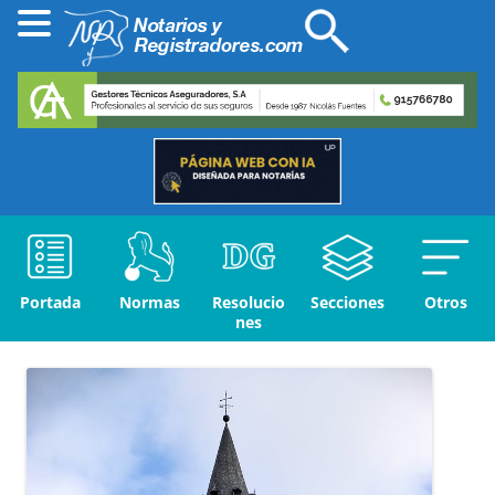
Portada
Normas
Resolucio
Secciones
Otros
nes