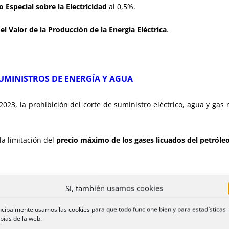
 Especial sobre la Electricidad
al 0,5%.
l Valor de la Producción de la Energía Eléctrica
.
SUMINISTROS DE ENERGÍA Y AGUA
2023, la prohibición del corte de suministro eléctrico, agua y gas 
la limitación del
precio máximo de los gases licuados del petróle
Sí, también usamos cookies
 COSTE DEL SUMINISTRO ELÉCTRICO
ncipalmente usamos las cookies para que todo funcione bien y para estadísticas
, una reducción del 80% de los
peajes del sistema eléctrico
.
pias de la web.