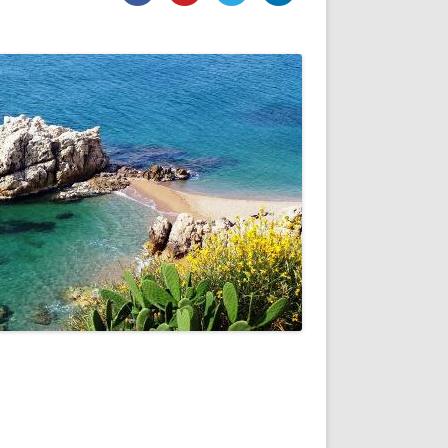
DE INICIO
PREMIO NYR
VORITOS
CONVENCIONES ANUALES
A IRPF
NUEVA ETAPA
AS
POLÍTICA DE PRIVACIDAD
IJUELAS
AVISO LEGAL
POTECA
REPORTAR INCIDENCIA
PERES
LOGOTIPO
CES
ENTREVISTAS
SONRISA
ENVÍA CORREO
CANALES DE VÍDEO