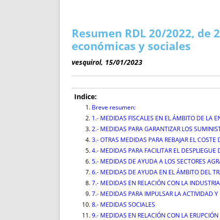
ENRIQUECIDAS
TITULARES 
NO DESESPERES
CAT
A MANO
SUCESIONES 
Resumen RDL 20/2022, de 2
FUTURAS NORMAS
GEORREFE
económicas y sociales
ALQUILE
vesquirol, 15/01/2023
TRI
LH Y C
¿SABIA
Indice:
FRANCI
Breve resumen:
1.- MEDIDAS FISCALES EN EL ÁMBITO DE LA E
BÚSQUED
2.- MEDIDAS PARA GARANTIZAR LOS SUMINIS
3.- OTRAS MEDIDAS PARA REBAJAR EL COSTE
4.- MEDIDAS PARA FACILITAR EL DESPLIEGU
5.- MEDIDAS DE AYUDA A LOS SECTORES AGR
6.- MEDIDAS DE AYUDA EN EL ÁMBITO DEL T
7.- MEDIDAS EN RELACIÓN CON LA INDUSTR
7.- MEDIDAS PARA IMPULSAR LA ACTIVIDAD 
8.- MEDIDAS SOCIALES
9.- MEDIDAS EN RELACIÓN CON LA ERUPCIÓN