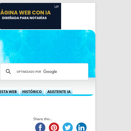
ESTA WEB
HISTÓRICO
ASISTENTE IA
A DGRN
QUÉ OFRECEMOS
 NIF
IDEARIO WEB
 LABORAL
QUIÉNES SOMOS
Share this...
ÁBILES
HISTORIA