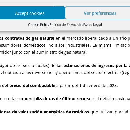
4,
la exención de peaje de almacenamiento de gas
.
Accept cookies
Ver preferencias
precio del gas por debajo de un determinado valor para que sean
Cookie Policy
Política de Privacidad
Aviso Legal
tablecidas en los RDL 29/2021, de 21 de diciembre y 18/2022, de 18 
os contratos de gas natural
en el mercado liberalizado a un año p
nsumidores domésticos, no a los industriales. La misma limitació
idor junto con el suministro de gas natural.
lugar de los seis actuales) de las
estimaciones de ingresos por la 
etribución a las inversiones y operaciones del sector eléctrico (rég
n del
precio del combustible
a partir del 1 de enero de 2023.
ón con las
comercializadoras de último recurso
del déficit ocasion
ciones de valorización energética de residuos
que utilizan parcia