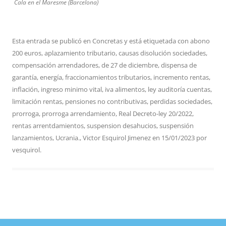
Cala en el Maresme (Barcelona)
Esta entrada se publicó en
Concretas
y está etiquetada con
abono
200 euros
,
aplazamiento tributario
,
causas disolución sociedades
,
compensación arrendadores
,
de 27 de diciembre
,
dispensa de
garantía
,
energía
,
fraccionamientos tributarios
,
incremento rentas
,
inflación
,
ingreso minimo vital
,
iva alimentos
,
ley auditoría cuentas
,
limitación rentas
,
pensiones no contributivas
,
perdidas sociedades
,
prorroga
,
prorroga arrendamiento
,
Real Decreto-ley 20/2022
,
rentas arrentdamientos
,
suspension desahucios
,
suspensión
lanzamientos
,
Ucrania.
,
Victor Esquirol Jimenez
en
15/01/2023
por
vesquirol
.