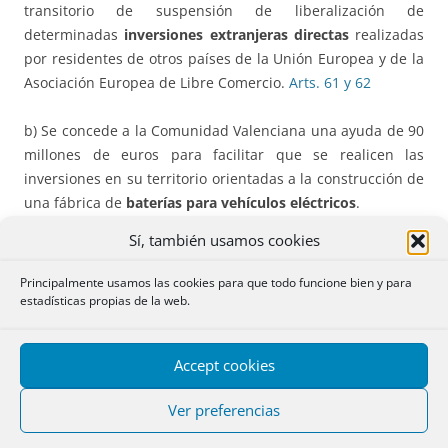
transitorio de suspensión de liberalización de
determinadas
inversiones extranjeras directas
realizadas
por residentes de otros países de la Unión Europea y de la
Asociación Europea de Libre Comercio.
Arts. 61 y 62
b) Se concede a la Comunidad Valenciana una ayuda de 90
millones de euros para facilitar que se realicen las
inversiones en su territorio orientadas a la construcción de
una fábrica de
baterías para vehículos eléctricos
.
Sí, también usamos cookies
c) Se aprueba un crédito extraordinario de 40 millones de
euros para fomentar la
actividad innovadora
en la
Principalmente usamos las cookies para que todo funcione bien y para
producción de vehículos eléctricos.
estadísticas propias de la web.
d) Se prorrogan durante 2023 las medidas actuales en
Accept cookies
relación con la
jubilación parcial
de los trabajadores de la
industria manufacturera.
Ver preferencias
e) Se prorroga hasta el ejercicio de 2024 la medida que