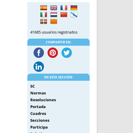
DE INICIO
PREMIO NYR
VORITOS
CONVENCIONES ANUALES
A IRPF
NUEVA ETAPA
AS
POLÍTICA DE PRIVACIDAD
41685 usuarios registrados
IJUELAS
AVISO LEGAL
POTECA
REPORTAR INCIDENCIA
COMPARTIR EN:
PERES
LOGOTIPO
CES
ENTREVISTAS
SONRISA
ENVÍA CORREO
EN ESTA SECCIÓN
CANALES DE VÍDEO
SC
Normas
Resoluciones
Portada
Cuadros
Secciones
Participa