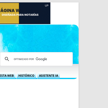
ESTA WEB
HISTÓRICO
ASISTENTE IA
A DGRN
QUÉ OFRECEMOS
 NIF
IDEARIO WEB
 LABORAL
QUIÉNES SOMOS
ÁBILES
HISTORIA