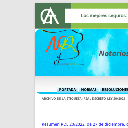
Notarios
PORTADA
NORMAS
RESOLUCIONE
MÁS USADAS (CUADRO)
INFORMES 
ARCHIVO DE LA ETIQUETA:
REAL DECRETO-LEY 20/2022
INFORMES MENSUALES
VOCES P
MÁS DESTACADAS
VOCES M
TITULARES DESDE 2002
TITULARES
Resumen RDL 20/2022, de 27 de diciembre, 