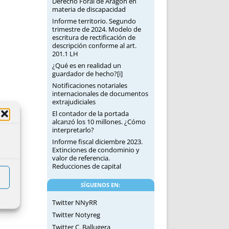
Derecho Foral de Aragón en
materia de discapacidad
Informe territorio. Segundo
trimestre de 2024. Modelo de
escritura de rectificación de
descripción conforme al art.
201.1 LH
¿Qué es en realidad un
guardador de hecho?[i]
Notificaciones notariales
internacionales de documentos
extrajudiciales
El contador de la portada
alcanzó los 10 millones. ¿Cómo
interpretarlo?
Informe fiscal diciembre 2023.
Extinciones de condominio y
valor de referencia.
Reducciones de capital
SÍGUENOS EN:
Twitter NNyRR
Twitter Notyreg
Twitter C. Ballugera