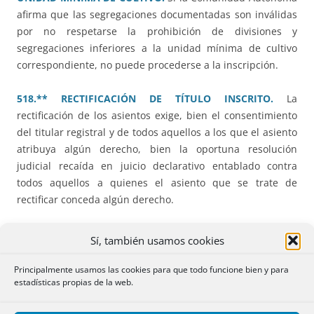
afirma que las segregaciones documentadas son inválidas
por no respetarse la prohibición de divisiones y
segregaciones inferiores a la unidad mínima de cultivo
correspondiente, no puede procederse a la inscripción.
518.** RECTIFICACIÓN DE TÍTULO INSCRITO.
La
rectificación de los asientos exige, bien el consentimiento
del titular registral y de todos aquellos a los que el asiento
atribuya algún derecho, bien la oportuna resolución
judicial recaída en juicio declarativo entablado contra
todos aquellos a quienes el asiento que se trate de
rectificar conceda algún derecho.
519.* EXPEDIENTE JUDICIAL DE DOMINIO PARA LA
Sí, también usamos cookies
REANUDACIÓN DE TRACTO.
La excepcionalidad del
expediente de dominio para reanudar el tracto
Principalmente usamos las cookies para que todo funcione bien y para
estadísticas propias de la web.
interrumpido a favor del promotor exige un escrupuloso
respeto y cumplimiento de los trámites previstos.