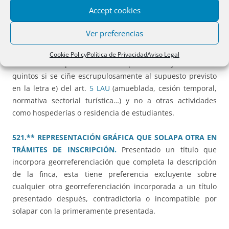
Accept cookies
520.** PROPIEDAD HORIZONTAL. MODIFICACIÓN
ESTATUTARIA. ACUERDOS SOBRE VIVIENDAS TURÍSTICAS,
Ver preferencias
HOSPEDERÍAS Y RESIDENCIAS DE ESTUDIANTES.
La
cláusula estatutaria que limita o condiciona los alquileres
Cookie Policy
Política de Privacidad
Aviso Legal
turísticos sólo puede acordarse por una mayoría de tres
quintos si se ciñe escrupulosamente al supuesto previsto
en la letra e) del art.
5 LAU
(amueblada, cesión temporal,
normativa sectorial turística…) y no a otras actividades
como hospederías o residencia de estudiantes.
521.** REPRESENTACIÓN GRÁFICA QUE SOLAPA OTRA EN
TRÁMITES DE INSCRIPCIÓN.
Presentado un título que
incorpora georreferenciación que completa la descripción
de la finca, esta tiene preferencia excluyente sobre
cualquier otra georreferenciación incorporada a un título
presentado después, contradictoria o incompatible por
solapar con la primeramente presentada.