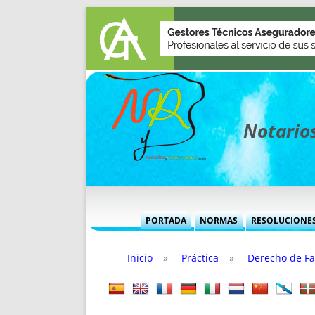
Notarios
PORTADA
NORMAS
RESOLUCIONE
MÁS USADAS (CUADRO)
INFORMES 
Inicio
»
Práctica
»
Derecho de Fa
INFORMES MENSUALES
VOCES P
MÁS DESTACADAS
VOCES M
TITULARES DESDE 2002
TITULARES