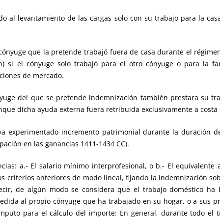
o al levantamiento de las cargas solo con su trabajo para la cas
el cónyuge que la pretende trabajó fuera de casa durante el régime
) si el cónyuge solo trabajó para el otro cónyuge o para la fam
diciones de mercado.
yuge del que se pretende indemnización también prestara su trab
nque dicha ayuda externa fuera retribuida exclusivamente a costa 
ya experimentado incremento patrimonial durante la duración del
ipación en las ganancias 1411-1434 CC).
cias: a.- El salario mínimo interprofesional, o b.- El equivalente 
os criterios anteriores de modo lineal, fijando la indemnización sob
decir, de algún modo se considera que el trabajo doméstico ha 
edida al propio cónyuge que ha trabajado en su hogar, o a sus p
ómputo para el cálculo del importe: En general, durante todo el