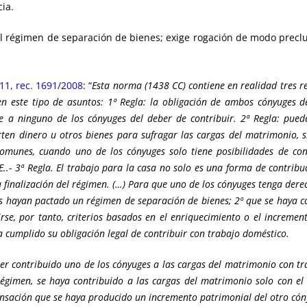
ia.
l régimen de separación de bienes; exige rogación de modo preclus
11, rec. 1691/2008
: “
Esta norma (1438 CC) contiene en realidad tres r
 este tipo de asuntos: 1ª Regla: la obligación de ambos cónyuges de
 a ninguno de los cónyuges del deber de contribuir. 2ª Regla: puede
ten dinero u otros bienes para sufragar las cargas del matrimonio, s
omunes, cuando uno de los cónyuges solo tiene posibilidades de con
CE..- 3ª Regla. El trabajo para la casa no solo es una forma de contribu
inalización del régimen. (…) Para que uno de los cónyuges tenga dere
es hayan pactado un régimen de separación de bienes; 2º que se haya c
irse, por tanto, criterios basados en el enriquecimiento o el increm
 cumplido su obligación legal de contribuir con trabajo doméstico.
er contribuido uno de los cónyuges a las cargas del matrimonio con tr
égimen, se haya contribuido a las cargas del matrimonio solo con el t
ensación que se haya producido un incremento patrimonial del otro cón