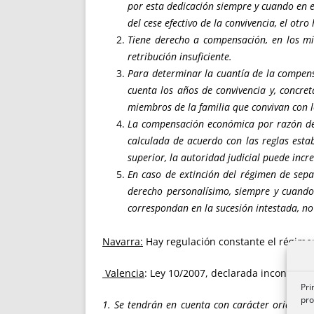
por esta dedicación siempre y cuando en e
del cese efectivo de la convivencia, el ot
Tiene derecho a compensación, en los mi
retribución insuficiente.
Para determinar la cuantía de la compens
cuenta los años de convivencia y, concre
miembros de la familia que convivan con l
La compensación económica por razón de t
calculada de acuerdo con las reglas esta
superior, la autoridad judicial puede incr
En caso de extinción del régimen de sep
derecho personalísimo, siempre y cuando 
correspondan en la sucesión intestada, no
Navarra:
Hay regulación constante el régimen
Valencia
: Ley 10/2007, declarada inconstituc
Pri
pro
1. Se tendrán en cuenta con carácter orientati