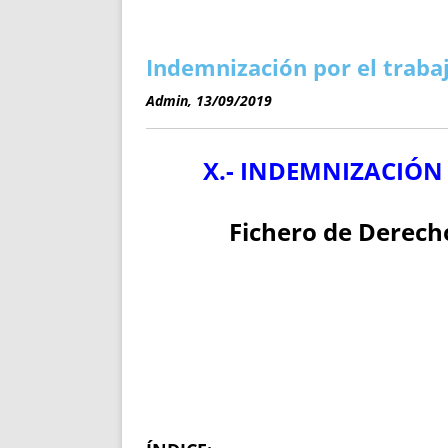
ENRIQUECIDAS
TITULARES 
NO DESESPERES
CAT
A MANO
SUCESIONES 
Indemnización por el trabaj
FUTURAS NORMAS
GEORREFE
Admin, 13/09/2019
ALQUILE
TRI
X.- INDEMNIZACIÓN 
LH Y C
¿SABIA
FRANCI
Fichero de Derech
BÚSQUED