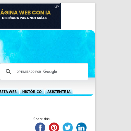
ESTA WEB
HISTÓRICO
ASISTENTE IA
A DGRN
QUÉ OFRECEMOS
 NIF
IDEARIO WEB
 LABORAL
QUIÉNES SOMOS
Share this...
ÁBILES
HISTORIA