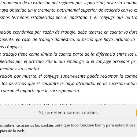
l momento de la extinción del régimen por separación, divorcio, nulida
ro haya obtenido un incremento patrimonial superior de acuerdo con lo e
smos términos establecidos por el apartado 1, el cónyuge que ha tra
ación económica por razón de trabajo, debe tenerse en cuenta la dura
tamente, en caso de trabajo doméstico, al hecho que haya incluido la 
os cónyuges.
rabajo tiene como límite la cuarta parte de la diferencia entre los 
blecidas por el artículo 232-6. Sin embargo, si el cónyuge acreedor 
ementar esta cuantía.
aración por muerte, el cónyuge superviviente puede reclamar la com
los derechos que el causante le haya atribuido, en la sucesión volun
 cubran el importe que le correspondería,
, no a su disolución. Vd. Ley 103, Compilación del Derecho Civil d
Sí, también usamos cookies
ional de futuro, por STC 82/2016, de 28 de abril.
Art. 13: Criterios d
ncipalmente usamos las cookies para que todo funcione bien y para estadísticas
pias de la web.
vo y como mínimo los criterios siguientes de valoración del trabajo pa