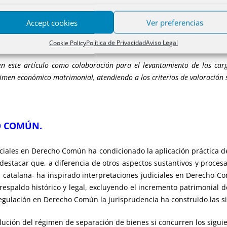
 del acuerdo al que lleguen los cónyuges: el costo de tales servicios en
 obtener en el ejercicio de su profesión u oficio como consecuencia de 
Accept cookies
Ver preferencias
o precedente, o los ingresos obtenidos por el cónyuge beneficiario de t
Cookie Policy
Política de Privacidad
Aviso Legal
s en este artículo como colaboración para el levantamiento de las ca
gimen económico matrimonial, atendiendo a los criterios de valoración 
O COMÚN.
ciales en Derecho Común ha condicionado la aplicación práctica de 
 destacar que, a diferencia de otros aspectos sustantivos y proces
 catalana- ha inspirado interpretaciones judiciales en Derecho Co
 respaldo histórico y legal, excluyendo el incremento patrimonial
regulación en Derecho Común la jurisprudencia ha construido las si
lución del régimen de separación de bienes si concurren los sigui