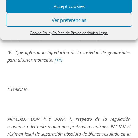
día *, ante el Notario * número * de protocolo inscritas en el
Accept cookies
Registro Civil al tomo y páginas indicados.
[13]
Ver preferencias
III.- Que voluntariamente han decidido cambiar dicho régimen
sustituyéndolo por el de separación absoluta de bienes, con las
Cookie Policy
Política de Privacidad
Aviso Legal
especificaciones que se detallan en la parte dispositiva.
IV.- Que aplazan la liquidación de la sociedad de gananciales
para ulterior momento.
[14]
OTORGAN:
PRIMERO.- DON * Y DOÑA *, respecto de la regulación
económica del matrimonio que pretenden contraer, PACTAN el
régimen
legal
de separación absoluta de bienes regulado en la