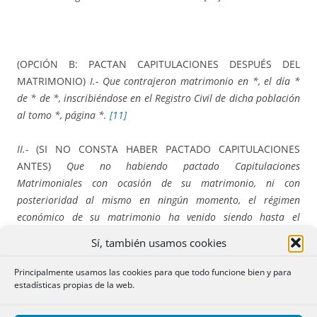
(OPCIÓN B: PACTAN CAPITULACIONES DESPUÉS DEL
MATRIMONIO)
I.- Que contrajeron matrimonio en *, el día *
de * de *, inscribiéndose en el Registro Civil de dicha población
al tomo *, página *.
[11]
II.-
(SI NO CONSTA HABER PACTADO CAPITULACIONES
ANTES)
Que no habiendo pactado Capitulaciones
Matrimoniales con ocasión de su matrimonio, ni con
posterioridad al mismo en ningún momento, el régimen
económico de su matrimonio ha venido siendo hasta el
momento presente el legal supletorio de gananciales.
[12]
Sí, también usamos cookies
(O BIEN, SI CONSTAN CAPITULACIONES ANTERIORES)
II.-
Que
Principalmente usamos las cookies para que todo funcione bien y para
el régimen económico de su matrimonio ha sido el de *
estadísticas propias de la web.
pactado en capitulaciones matrimoniales otorgadas en *, el