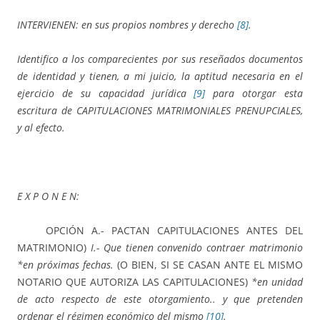
INTERVIENEN: en sus propios nombres y derecho
[8]
.
Identifico a los comparecientes por sus reseñados documentos
de identidad y tienen, a mi juicio, la aptitud necesaria en el
ejercicio de su capacidad jurídica
[9]
para otorgar esta
escritura de CAPITULACIONES MATRIMONIALES PRENUPCIALES,
y al efecto.
E X P O N E N:
OPCIÓN A.- PACTAN CAPITULACIONES ANTES DEL
MATRIMONIO)
I.-
Que tienen convenido contraer matrimonio
*en próximas fechas.
(O BIEN, SI SE CASAN ANTE EL MISMO
NOTARIO QUE AUTORIZA LAS CAPITULACIONES)
*en unidad
de acto respecto de este otorgamiento.. y que pretenden
ordenar el régimen económico del mismo
[10]
.