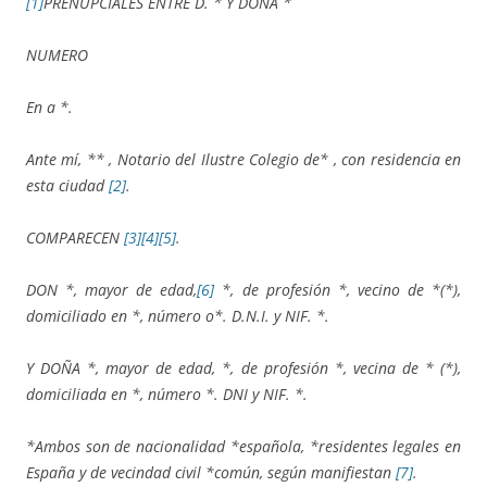
[1]
PRENUPCIALES ENTRE D. * Y DOÑA *
NUMERO
En a *.
Ante mí, ** , Notario del Ilustre Colegio de* , con residencia en
esta ciudad
[2]
.
COMPARECEN
[3]
[4]
[5]
.
DON *, mayor de edad,
[6]
*, de profesión *, vecino de *(*),
domiciliado en *, número o*. D.N.I. y NIF. *.
Y DOÑA *, mayor de edad, *, de profesión *, vecina de * (*),
domiciliada en *, número *. DNI y NIF. *.
*Ambos son de nacionalidad *española, *residentes legales en
España y de vecindad civil *común, según manifiestan
[7]
.