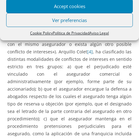
Accept cookies
tanto, a que concurra alguna de las circunstancias
señaladas que la ley configura de una forma abierta en
Ver preferencias
cuanto a la tipología de supuestos que puedan
interpretarse como generadores de un conflicto de
Cookie Policy
Política de Privacidad
Aviso Legal
intereses («cuando quien reclame esté también asegurado
con el mismo asegurador o exista algún otro posible
conflicto de intereses»). Arquillo Colet
[4]
, ha clasificado las
distintas modalidades de conflictos de intereses en sentido
estricto en tres grupos: a) que el perjudicado esté
vinculado con el asegurador comercial o
administrativamente (por ejemplo, forme parte de su
accionariado); b) que el asegurador encargue la defensa a
abogados respecto de los cuales el asegurado tenga algún
tipo de reserva u objeción (por ejemplo, que el designado
sea el letrado de la parte contraria del asegurado en otro
procedimiento); c) que el asegurador mantenga en el
procedimiento pretensiones perjudiciales para el
asegurado, como la aplicación de una franquicia incluida