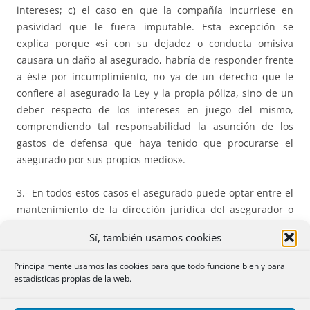
intereses; c) el caso en que la compañía incurriese en
pasividad que le fuera imputable. Esta excepción se
explica porque «si con su dejadez o conducta omisiva
causara un daño al asegurado, habría de responder frente
a éste por incumplimiento, no ya de un derecho que le
confiere al asegurado la Ley y la propia póliza, sino de un
deber respecto de los intereses en juego del mismo,
comprendiendo tal responsabilidad la asunción de los
gastos de defensa que haya tenido que procurarse el
asegurado por sus propios medios».
3.- En todos estos casos el asegurado puede optar entre el
mantenimiento de la dirección jurídica del asegurador o
confiar su propia defensa a otra persona. En este último
Sí, también usamos cookies
caso, quedaría obligado el asegurador a abonar los gastos
de la dirección jurídica hasta el límite pactado en la póliza.
Principalmente usamos las cookies para que todo funcione bien y para
estadísticas propias de la web.
4.- El derecho de elección de los profesionales que
defiendan y representen al asegurado se condiciona, por