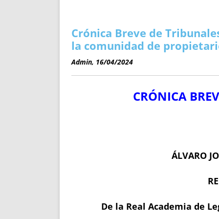
ENRIQUECIDAS
TITULARES 
NO DESESPERES
CAT
A MANO
SUCESIONES 
Crónica Breve de Tribunales
FUTURAS NORMAS
GEORREFE
la comunidad de propietari
ALQUILE
Admin, 16/04/2024
TRI
LH Y C
CRÓNICA BREV
¿SABIA
FRANCI
BÚSQUED
ÁLVARO JO
RE
De la Real Academia de Leg