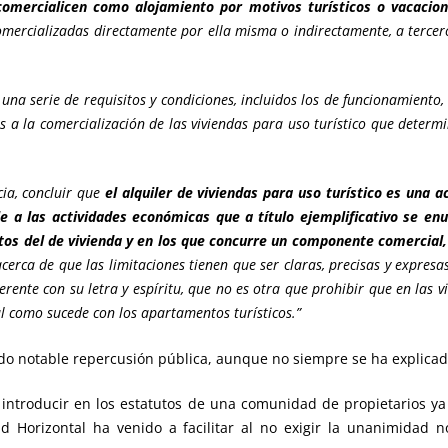
 comercialicen como alojamiento por motivos turísticos o vacacion
omercializadas directamente por ella misma o indirectamente, a tercer
na serie de requisitos y condiciones, incluidos los de funcionamiento, i
a la comercialización de las viviendas para uso turístico que determin
ia, concluir que
el alquiler de viviendas para uso turístico es una ac
e a las actividades económicas que a título ejemplificativo se e
ntos del de vivienda y en los que concurre un componente comercial,
cerca de que las limitaciones tienen que ser claras, precisas y expresas
erente con su letra y espíritu, que no es otra que prohibir que en las v
l como sucede con los apartamentos turísticos.”
do notable repercusión pública, aunque no siempre se ha explicado 
a introducir en los estatutos de una comunidad de propietarios ya 
ad Horizontal ha venido a facilitar al no exigir la unanimidad 