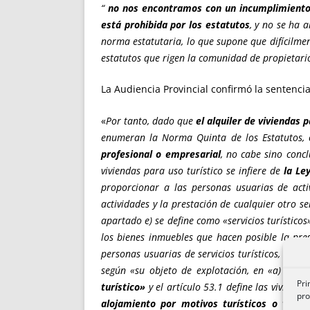
“
no nos encontramos con un incumplimiento d
está prohibida por los estatutos
, y no se ha 
norma estatutaria, lo que supone que difícilme
estatutos que rigen la comunidad de propieta
La Audiencia Provincial confirmó la sentencia
«
Por tanto, dado que
el alquiler de viviendas 
enumeran la Norma Quinta de los Estatutos, c
profesional o empresarial
, no cabe sino concl
viviendas para uso turístico se infiere de
la Le
proporcionar a las personas usuarias de activi
actividades y la prestación de cualquier otro ser
apartado e) se define como «servicios turísticos
los bienes inmuebles que hacen posible la prest
personas usuarias de servicios turísticos, con 
según «su objeto de explotación, en «a) Esta
Pri
turístico»
y el artículo 53.1 define las viviend
pro
alojamiento por motivos turísticos o vacac