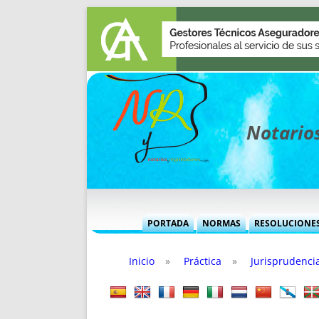
Notarios
PORTADA
NORMAS
RESOLUCIONE
MÁS USADAS (CUADRO)
INFORMES 
Inicio
»
Práctica
»
Jurisprudenci
INFORMES MENSUALES
VOCES P
MÁS DESTACADAS
VOCES M
TITULARES DESDE 2002
TITULARES