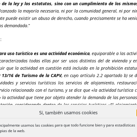
e la ley y los estatutos, sino con un cumplimiento de los mismos
alcanzado la mayoría necesaria, ni por la comunidad general, ni por 
nte puede existir un abuso de derecho, cuando precisamente se ha veni
rios demandada
.”
:
para uso turístico es una actividad económica
, equiparable a las activ
aracterizadas todas ellas por ser usos distintos del de vivienda y 
uir que la actividad en cuestión está incluida en la prohibición estatu
y 13/16 de Turismo de la CAPV,
en cuyo artículo 2.2 apartado b) se d
dades y servicios turísticos los servicios de alojamiento, restaurac
vicio relacionado con el turismo, y se dice que «la actividad turística c
» la actividad que tiene por objeto atender la demanda de las personas u
ación, considerando dentro de los servicios turísticos «El alojamient
o sin manutención (…)». En el artículo 36 de la misma Ley 13/16 se clas
Sí, también usamos cookies
blecimientos de alojamiento.
b) Viviendas para uso turístico. c) Ha
ncipalmente usamos las cookies para que todo funcione bien y para estadísticas
as para uso turístico como aquellas viviendas que, cualquiera que sea su
pias de la web.
ionales, siendo cedidas temporalmente por la persona propietar