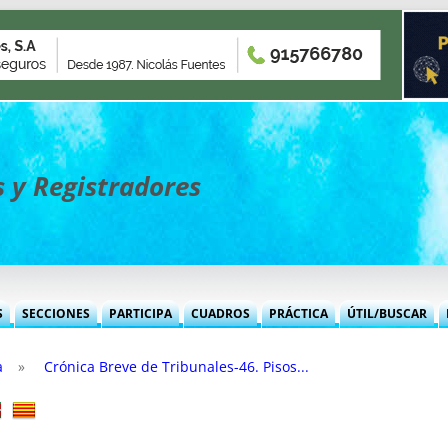
 y Registradores
Saltar
al
contenido
S
SECCIONES
PARTICIPA
CUADROS
PRÁCTICA
ÚTIL/BUSCAR
MENSUALES
OFICINA NOTARIAL
NOTICIAS
NORMAS BÁSICAS
JURISPRUDENCIA
ENVÍOS 
INFORMES MENSUALES O.N.
a
»
Crónica Breve de Tribunales-46. Pisos...
ROPIEDAD
OFICINA REGISTRAL
REVISTA DERECHO CIVIL
TRATADOS INTERNAC.
REVISTA DERECHO CIVIL
LETRA
INFORMES MENSUALES O.R.
MODELOS O.N.
ERCANTIL
OFICINA MERCANTÍL
OFERTAS EMPLEO
EUROPEAS
FICHERO JUR. D. FAMILIA
CALENDARIO
INFORMES MENSUALES O.M.
OTROS TEMAS O.N.
SENTENCIAS O.R.
 PROPIEDAD
FISCAL
DEMANDAS EMPLEO
FORALES
MODELOS NOTARÍAS
DÍAS INH
INFORMES MENSUALES F.
ALGO + QUE DERECHO
ESTUDIOS O.M.
ESTUDIOS O.R.