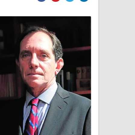
DE INICIO
PREMIO NYR
VORITOS
CONVENCIONES ANUALES
A IRPF
NUEVA ETAPA
AS
POLÍTICA DE PRIVACIDAD
IJUELAS
AVISO LEGAL
POTECA
REPORTAR INCIDENCIA
PERES
LOGOTIPO
CES
ENTREVISTAS
SONRISA
ENVÍA CORREO
CANALES DE VÍDEO