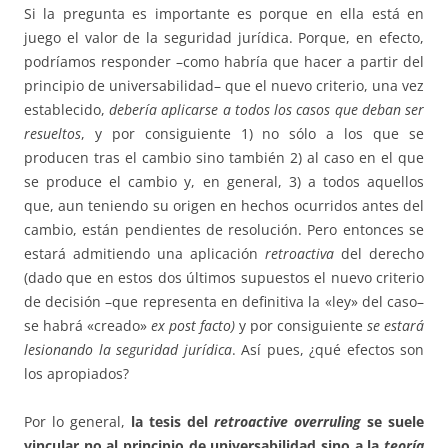
Si la pregunta es importante es porque en ella está en
juego el valor de la seguridad jurídica. Porque, en efecto,
podríamos responder –como habría que hacer a partir del
principio de universabilidad– que el nuevo criterio, una vez
establecido,
debería aplicarse a todos los casos que deban ser
resueltos
, y por consiguiente 1) no sólo a los que se
producen tras el cambio sino también 2) al caso en el que
se produce el cambio y, en general, 3) a todos aquellos
que, aun teniendo su origen en hechos ocurridos antes del
cambio, están pendientes de resolución. Pero entonces se
estará admitiendo una aplicación
retroactiva
del derecho
(dado que en estos dos últimos supuestos el nuevo criterio
de decisión –que representa en definitiva la «ley» del caso–
se habrá «creado»
ex post facto
)
y por consiguiente
se estará
lesionando la seguridad jurídica
. Así pues, ¿qué efectos son
los apropiados?
Por lo general,
la tesis del
retroactive overruling
se suele
vincular no al principio de universabilidad sino a la
teoría