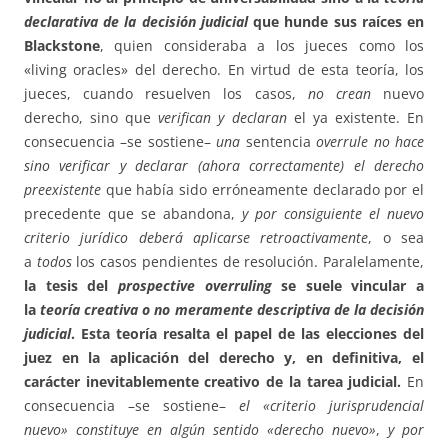
declarativa de la decisión judicial
que hunde sus raíces en
Blackstone
, quien consideraba a los jueces como los
«living oracles» del derecho. En virtud de esta teoría, los
jueces, cuando resuelven los casos,
no crean
nuevo
derecho, sino que
verifican y declaran
el ya existente. En
consecuencia –se sostiene–
una
sentencia
overrule no hace
sino verificar y declarar (ahora correctamente) el derecho
preexistente
que había sido erróneamente declarado por el
precedente que se abandona,
y por consiguiente el nuevo
criterio jurídico deberá aplicarse retroactivamente
, o sea
a
todos
los casos pendientes de resolución. Paralelamente,
la tesis del
prospective overruling
se suele vincular a
la
teoría creativa o no meramente descriptiva de la decisión
judicial
. Esta teoría resalta el papel de las elecciones del
juez en la aplicación del derecho y, en definitiva, el
carácter inevitablemente creativo de la tarea judicial.
En
consecuencia –se sostiene–
el «criterio jurisprudencial
nuevo» constituye en algún sentido «derecho nuevo»
,
y por