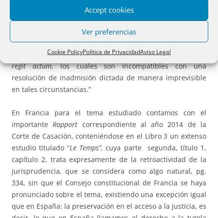
exigible en el momento de la presentación del escrito y no
Accept cookies
podía ser conocido por la parte, pues así lo impone el
parámetro constitucional de la racionalidad de la decisión
Ver preferencias
judicial y los principios de seguridad jurídica, confianza
Cookie Policy
Política de Privacidad
Aviso Legal
legítima, interdicción de la arbitrariedad y principio
tempus
regit actum
, los cuales son incompatibles con una
resolución de inadmisión dictada de manera imprevisible
en tales circunstancias.”
En Francia para el tema estudiado contamos con el
importante
Rapport
correspondiente al año 2014 de la
Corte de Casación, conteniéndose en el Libro 3 un extenso
estudio titulado “
Le Temps”,
cuya parte segunda, título 1,
capítulo 2, trata expresamente de la retroactividad de la
jurisprudencia, que se considera como algo natural, pg.
334, sin que el Consejo constitucional de Francia se haya
pronunciado sobre el tema, existiendo una excepción igual
que en España: la preservación en el acceso a la justicia, es
decir, lo que en España llamamos el derecho a la tutela