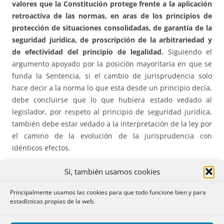
valores que la Constitución protege frente a la aplicación
retroactiva de las normas, en aras de los principios de
protección de situaciones consolidadas, de garantía de la
seguridad jurídica, de proscripción de la arbitrariedad y
de efectividad del principio de legalidad.
Siguiendo el
argumento apoyado por la posición mayoritaria en que se
funda la Sentencia, si el cambio de jurisprudencia solo
hace decir a la norma lo que esta desde un principio decía,
debe concluirse que lo que hubiera estado vedado al
legislador, por respeto al principio de seguridad jurídica,
también debe estar vedado a la interpretación de la ley por
el camino de la evolución de la jurisprudencia con
idénticos efectos.
Sí, también usamos cookies
Como defendí en aquel Voto particular, la eficacia temporal
del cambio de criterio jurisprudencial debe ser templada
Principalmente usamos las cookies para que todo funcione bien y para
cuando su aplicación se traduce, en la práctica, en la
estadísticas propias de la web.
exigencia de un requisito procesal de carácter formal del
que depende la acción o el recurso que no se entendía