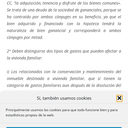
CC, “la adquisición, tenencia y disfrute de los bienes comunes».
Se trata de una deuda de la sociedad de gananciales, porque se
ha contraído por ambos cónyuges en su beneficio, ya que el
bien adquirido y financiado con la hipoteca tendrá la
naturaleza de bien ganancial y corresponderá a ambos
cónyuges por mitad.
2º Deben distinguirse dos tipos de gastos que pueden afectar a
la vivienda familiar:
i) Los relacionados con la conservación y mantenimiento del
inmueble destinado a vivienda familiar, que sí tienen la
categoría de gastos familiares aun después de la disolución del
matrimonio, y
Sí, también usamos cookies
ii) El pago de las cuotas del préstamo que ha permitido que
Principalmente usamos las cookies para que todo funcione bien y para
ambos cónyuges hayan accedido a la propiedad por mitad del
estadísticas propias de la web.
local destinado a vivienda en tanto que bien ganancial. Esto
último está relacionado con la adquisición de la propiedad del