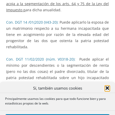
acoja a la segmentación de los arts. 64 y 75 de la Ley del
Impuesto p
ara dicha anualidad.
Con. DGT 14 /01(2020 (V43-20):
Puede aplicarlo la esposa de
un matrimonio respecto a su hermana incapacitada que
tiene en acogimiento por razón de la elevada edad del
progenitor de las dos que ostenta la patria potestad
rehabilitada.
Con. DGT 11/02/2020 (núm. V0318-20):
Puede aplicar el
mínimo por descendientes o la segmentación de renta
(pero no las dos cosas) el padre divorciado, titular de la
patria potestad rehabilitada sobre un hijo incapacitado
judicialmente cuya custodia tiene la madre y que, después
Sí, también usamos cookies
de la mayoría de edad del hijo sigue pagando pensión
alimenticia por el hijo a la madre custodia.
Principalmente usamos las cookies para que todo funcione bien y para
estadísticas propias de la web.
Con. DGT 25/02/2020 (núm. V0443-20):
Puede aplicar el
mínimo por descendientes sin límite de tiempo el padre