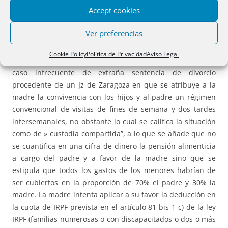
Accept cookies
divorciado, respecto a la pensión alimenticia pagada por
un hijo de 25 años que sigue siendo dependente
Ver preferencias
económicamente por estar preparando oposiciones.
Cookie Policy
Política de Privacidad
Aviso Legal
Res. TEAC 29/05/2023 (rec. 00-08646-2022).
Contempla un
caso infrecuente de extraña sentencia de divorcio
procedente de un Jz de Zaragoza en que se atribuye a la
madre la convivencia con los hijos y al padre un régimen
convencional de visitas de fines de semana y dos tardes
intersemanales, no obstante lo cual se califica la situación
como de » custodia compartida”, a lo que se añade que no
se cuantifica en una cifra de dinero la pensión alimenticia
a cargo del padre y a favor de la madre sino que se
estipula que todos los gastos de los menores habrían de
ser cubiertos en la proporción de 70% el padre y 30% la
madre. La madre intenta aplicar a su favor la deducción en
la cuota de IRPF prevista en el artículo 81 bis 1 c) de la ley
IRPF (familias numerosas o con discapacitados o dos o más