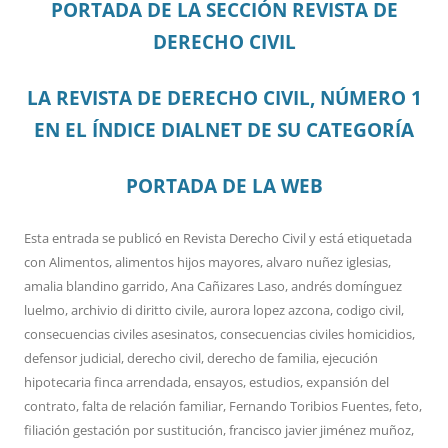
PORTADA DE LA SECCIÓN REVISTA DE
DERECHO CIVIL
LA REVISTA DE DERECHO CIVIL, NÚMERO 1
EN EL ÍNDICE DIALNET DE SU CATEGORÍA
PORTADA DE LA WEB
Esta entrada se publicó en
Revista Derecho Civil
y está etiquetada
con
Alimentos
,
alimentos hijos mayores
,
alvaro nuñez iglesias
,
amalia blandino garrido
,
Ana Cañizares Laso
,
andrés domínguez
luelmo
,
archivio di diritto civile
,
aurora lopez azcona
,
codigo civil
,
consecuencias civiles asesinatos
,
consecuencias civiles homicidios
,
defensor judicial
,
derecho civil
,
derecho de familia
,
ejecución
hipotecaria finca arrendada
,
ensayos
,
estudios
,
expansión del
contrato
,
falta de relación familiar
,
Fernando Toribios Fuentes
,
feto
,
filiación gestación por sustitución
,
francisco javier jiménez muñoz
,