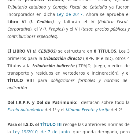
Tributaria catalana
y
Consejo Fiscal de Cataluña
ya fueron
incorporados en dicha
Ley de 2017
. Ahora se aprueba el
Libro VI
(
I. Cedidos
).
y faltarán el IV (
Política Fiscal
Corporativa
), el V (
I. Propios
) y el VII (
tasas, precios públicos y
contribuciones especiales
).
El LIBRO VI
(
I. CEDIDOS
)
se estructura en
8 TÍTULOS
. Los 3
primeros para la
tributación directa
(IRPF, IP e ISD), otros 4
Títulos a la
tributación indirecta
(ITPAJD, Juego, medios de
transporte y residuos en vertederos e incineración), y el
TÍTULO VIII
para
obligaciones formales y normas de
aplicación
.
Del I.R.P.F. y Del de Patrimonio
: destacan sobre todo la
Escala Autonómica
del 1º y el
Mínimo Exento y tarifa
del 2º.
Para el I.S.D. el
TÍTULO III
recoge las anteriores normas de
la
Ley 19/2010, de 7 de junio
, que queda derogada, pero