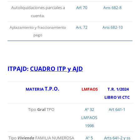
Autoliquidaciones parciales a
Art 70
Arts 682-8
cuenta.
Aplazamiento y fraccionamiento
Art. 72
Arts 682-10
pago
ITPAJD:
CUADRO ITP y AJD
T.P.O.
MATERIA
LMFAOS
T.R. 1/2024
LIBRO VI CTC
Tipo
Gral
TPO
Aº 32
Art 641-1
LMFAOS
1998
Tipo
Vivienda
FAMILIA NUMEROSA
Aº 5
Arts 641-2 y ss