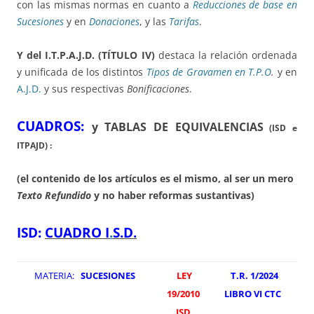
con las mismas normas en cuanto a
Reducciones de base en
Sucesiones
y en
Donaciones
, y las
Tarifas
.
Y del I.T.P.A.J.D. (TÍTULO IV)
destaca la relación ordenada
y unificada de los distintos
Tipos de Gravamen en T.P.O
.
y en
A.J.D
.
y sus respectivas
Bonificaciones
.
CUADROS:
y TABLAS DE EQUIVALENCIAS
(ISD e
ITPAJD) :
(el contenido de los artículos es el mismo, al ser un mero
Texto Refundido
y no haber reformas sustantivas)
ISD:
CUADRO I
.
S.D.
MATERIA:
SUCESIONES
LEY
T.R. 1/2024
19/2010
LIBRO VI CTC
ISD