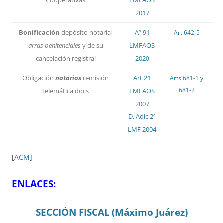
2017
Bonificación
depósito notarial
Aº 91
Art 642-5
arras penitenciales
y de su
LMFAOS
cancelación registral
202
0
Obligación
notarios
remisión
Art 21
Arts 681-1 y
681-2
telemática docs
LMFAOS
2007
D. Adic 2ª
LMF 2004
[
ACM
]
ENLACES:
SECCIÓN FISCAL (Máximo Juárez)