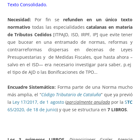
Texto Consolidado.
Necesidad:
Por fin se
refunden en un único texto
normativo
todas las especialidades
catalanas en materia
de Tributos Cedidos
[ITPAJD, ISD, IRPF, IP] que evite tener
que bucear en una entramado de normas, reformas y
contrarreformas dispersas en decenas de Leyes
Presupuestarias y de Medidas Fiscales, que hasta ahora –
salvo en el ISD— era necesario investigar para saber, p.ej
el tipo de AJD o las Bonificaciones de TPO…
Encuadre Sistemático
:
Forma parte de una Norma mucho
más amplia, el “
Código Tributario de Cataluña
” que ya previó
la
Ley 17/2017, de 1 agosto
(
parcialmente anulada
por la
S
TC
65/2020, de 18 de junio
) y que se estructura en
7 LIBROS
.
Los 3 primeros LIBROS
,
Disposiciones Grales
,
Agencia