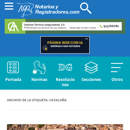
Portada
Normas
Resolucio
Secciones
Otros
nes
ARCHIVO DE LA ETIQUETA:
CATALUÑA