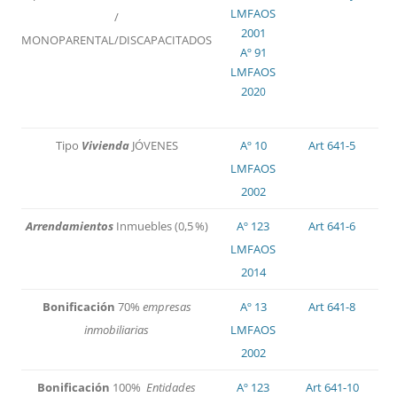
LMFAOS
/
2001
MONOPARENTAL/DISCAPACITADOS
Aº 91
LMFAOS
202
0
Tipo
Vivienda
JÓVENES
Aº 10
Art 641-5
LMFAOS
2002
Arrendamientos
Inmuebles (0,5 %)
Aº 123
Art 641-6
LMFAOS
2014
Bonificación
70%
empresas
Aº 13
Art 641-8
inmobiliarias
LMFAOS
2002
Bonificación
100%
Entidades
Aº 123
Art 641-10