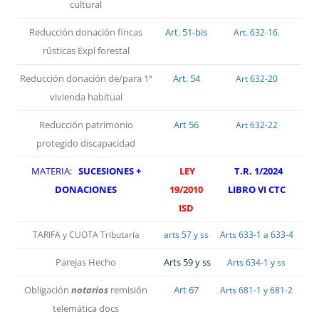
cultural
Reducción donación fincas
Art. 51-bis
Art. 632-16.
rústicas Expl forestal
Reducción donación de/para 1ª
Art. 54
Art 632-20
vivienda habitual
Reducción patrimonio
Art 56
Art 632-22
protegido discapacidad
MATERIA:
SUCESIONES +
LEY
T.R. 1/2024
DONACIONES
19/2010
LIBRO VI CTC
ISD
TARIFA y CUOTA Tributaria
arts 57 y ss
Arts 633-1 a 633-4
Parejas Hecho
Arts 59 y ss
Arts 634-1 y ss
Obligación
notarios
remisión
Art 67
Arts 681-1 y 681-2
telemática docs