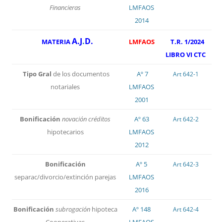
Financieras
LMFAOS
2014
A.J
.
D.
MATERIA
LMFAOS
T.R. 1/2024
LIBRO VI CTC
Tipo Gral
de los documentos
Aº 7
Art 642-1
notariales
LMFAOS
2001
Bonificación
novación créditos
Aº 63
Art 642-2
hipotecarios
LMFAOS
2012
Bonificación
Aº 5
Art 642-3
separac/divorcio/extinción parejas
LMFAOS
2016
Bonificación
subrogación
hipoteca
Aº 148
Art 642-4
Cooperativas
LMFAOS