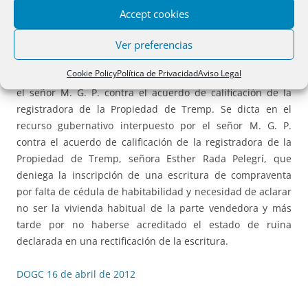
Accept cookies
COMPRACENTA DE VIVIENDA: CÉDULA DE
HABITABILIDAD, SI ESVIVIENDA HABITUAL, ACREDITAR
Ver preferencias
ESTADO DE RUINA.
Resolución JUS/660/2012, de 12 de
Cookie Policy
Política de Privacidad
Aviso Legal
marzo, dictada en el recurso gubernativo interpuesto por
el señor M. G. P. contra el acuerdo de calificación de la
registradora de la Propiedad de Tremp. Se dicta en el
recurso gubernativo interpuesto por el señor M. G. P.
contra el acuerdo de calificación de la registradora de la
Propiedad de Tremp, señora Esther Rada Pelegrí, que
deniega la inscripción de una escritura de compraventa
por falta de cédula de habitabilidad y necesidad de aclarar
no ser la vivienda habitual de la parte vendedora y más
tarde por no haberse acreditado el estado de ruina
declarada en una rectificación de la escritura.
DOGC 16 de abril de 2012