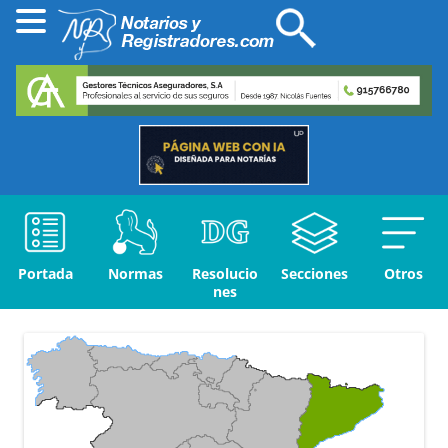
Portada
Normas
Resolucio
Secciones
Otros
nes