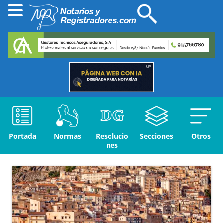
Portada
Normas
Resolucio
Secciones
Otros
nes