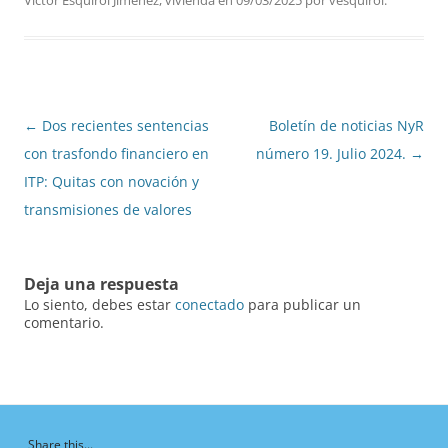
Navegación
←
Dos recientes sentencias
Boletín de noticias NyR
de
con trasfondo financiero en
número 19. Julio 2024.
→
entradas
ITP: Quitas con novación y
transmisiones de valores
Deja una respuesta
Lo siento, debes estar
conectado
para publicar un
comentario.
Share this...