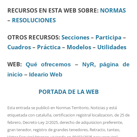
RECURSOS EN ESTA WEB SOBRE:
NORMAS
–
RESOLUCIONES
OTROS RECURSOS
:
Secciones
–
Participa
–
Cuadros
–
Práctica
–
Modelos
–
Utilidades
WEB:
Qué ofrecemos
–
NyR, página de
inicio
–
Ideario Web
PORTADA DE LA WEB
Esta entrada se publicó en
Normas Territorio
,
Noticias
y está
etiquetada con
cataluña
,
certificacion registral localizacion
,
de 25 de
febrero
,
Decreto-Ley 2/2025
,
derecho de adquisicion preferente
,
gran tenedor
,
registro de grandes tenedores
,
Retracto
,
tanteo
,
Victor Esquirol Jimenez
,
vivienda
en
09/03/2025
por
vesquirol
.