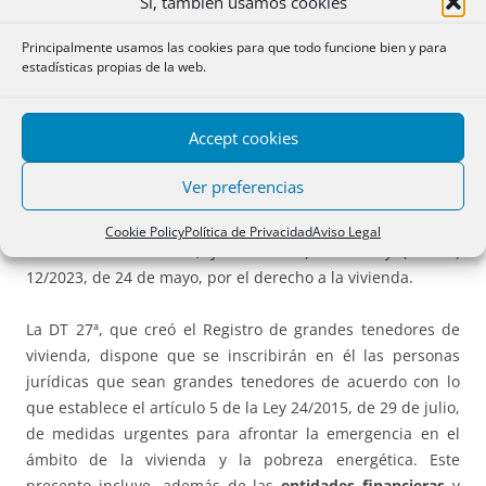
Sí, también usamos cookies
certificación debe testimoniarse en el título.»
Principalmente usamos las cookies para que todo funcione bien y para
estadísticas propias de la web.
Sin embargo, la certificación registral citada no indicará si
una persona jurídica es gran tenedora o no, sino
únicamente el número de viviendas de que es propietaria,
Accept cookies
lo que obliga a entrar en el concepto de gran tenedor.
Ver preferencias
Para determinar dicho concepto, el art. 2.2 se remite a la
DA 27ª de la Ley (catalana) 18/2007, de 28 de diciembre, del
Cookie Policy
Política de Privacidad
Aviso Legal
derecho a la vivienda; y al art. 3.k) de la Ley (estatal)
12/2023, de 24 de mayo, por el derecho a la vivienda.
La DT 27ª, que creó el Registro de grandes tenedores de
vivienda, dispone que se inscribirán en él las personas
jurídicas que sean grandes tenedores de acuerdo con lo
que establece el artículo 5 de la Ley 24/2015, de 29 de julio,
de medidas urgentes para afrontar la emergencia en el
ámbito de la vivienda y la pobreza energética. Este
precepto incluye, además de las
entidades financieras
y