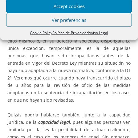
posibilidad de realizar, por si mismos, todos los actos de la
Accept cookies
vida civil, sin más limitaciones que las que resultan de su
edad y de las dificultades que puedan encontrar en su
Ver preferencias
efectivo ejercicio y que no puedan superar con las medidas
Cookie Policy
Política de Privacidad
Aviso Legal
de apoyo y los medios de expresión que precisen y que
ellos mismos o, en su defecto la sociedad, dispongan. La
única excepción, temporalmente, es la de aquellas
personas que hayan sido incapacitadas antes de la
entrada en vigor del Decreto Ley mientras su situación no
haya sido adaptada a la nueva normativa, conforme a la DT
2ª. Veremos qué ocurre cuando haya transcurrido el plazo
de 3 años para la revisión de oficio de las medidas
adoptadas en la sentencia de incapacitación en los casos
en que no hayan sido revisadas.
Quizás podría hablarse también, junto a la capacidad
jurídica, de la
capacidad legal
, pues algunas personas ven
limitada por la ley la posibilidad de actuar civilmente,
como es el caso de los menores de edad. Sin embargo,