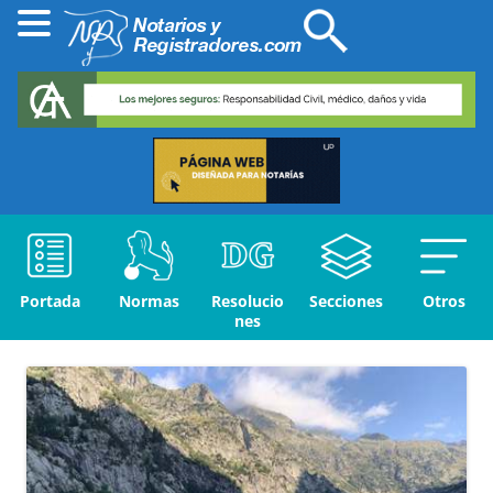
Portada
Normas
Resolucio
Secciones
Otros
nes