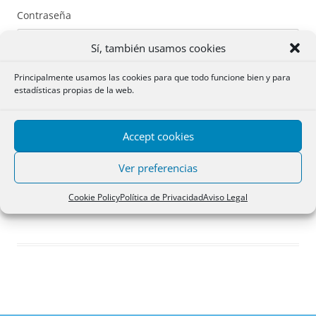
Contraseña
Sí, también usamos cookies
Principalmente usamos las cookies para que todo funcione bien y para
estadísticas propias de la web.
Recuérdame
Accept cookies
Acceder
Ver preferencias
Registro
Cookie Policy
Política de Privacidad
Aviso Legal
¿Has olvidado tu contraseña?