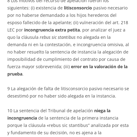
8 Los motivos del recurso de apelación fueron los
siguientes: (i) existencia de
litisconsorcio
pasivo necesario
por no haberse demandado a los hijos herederos del
esposo fallecido de la apelante; (ii) vulneración del art. 218
LEC por
incongruencia extra petita
, por analizar el juez a
quo la cláusula
rebus sic stantibus
no alegada en la
demanda ni en la contestación, e incongruencia omisiva, al
no haber resuelto la sentencia de instancia la alegación de
imposibilidad de cumplimiento del contrato por causa de
fuerza mayor sobrevenida; (iii)
error en la valoración de la
prueba
.
9 La alegación de falta de litisconsorcio pasivo necesario se
desestimó por no haber sido alegada en la instancia.
10 La sentencia del Tribunal de apelación
niega la
incongruencia
de la sentencia de la primera instancia
porque la cláusula «rebus sic stantibus” analizada por esta
y fundamento de su decisión, no es ajena a la