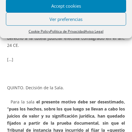
proceso que ha producido efectiva indefensión, ya que la
Accept cookies
sentencia recurrida efectúa una
absurda, arbitraria e
ilógica valoración de la prueba
practicada en autos, que
Ver preferencias
no supera conforme a la doctrina constitucional el
test de
racionalidad
constitucionalmente exigible para respetar el
Cookie Policy
Política de Privacidad
Aviso Legal
derecho a la tutela judicial efectiva consagrado en el art.
24 CE.
[…]
QUINTO. Decisión de la Sala.
Para la sala
el presente motivo debe ser desestimado,
“pues los hechos, sobre los que luego se llevan a cabo los
juicios de valor y su significación jurídica, han quedado
fijados a partir de la prueba documental, sin que el
Tribunal de instancia haya incurrido al fijar la «questio