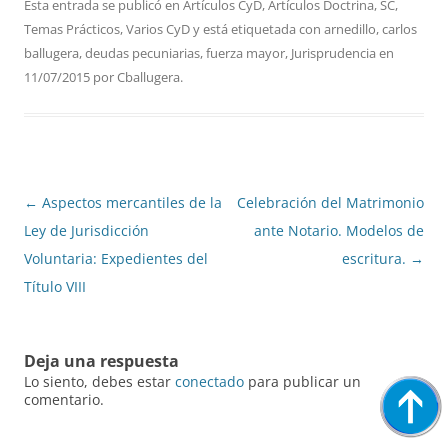
Esta entrada se publicó en
Artículos CyD
,
Artículos Doctrina
,
SC
,
Temas Prácticos
,
Varios CyD
y está etiquetada con
arnedillo
,
carlos
ballugera
,
deudas pecuniarias
,
fuerza mayor
,
Jurisprudencia
en
11/07/2015
por
Cballugera
.
Navegación
←
Aspectos mercantiles de la
Celebración del Matrimonio
de
Ley de Jurisdicción
ante Notario. Modelos de
entradas
Voluntaria: Expedientes del
escritura.
→
Título VIII
Deja una respuesta
Lo siento, debes estar
conectado
para publicar un
comentario.