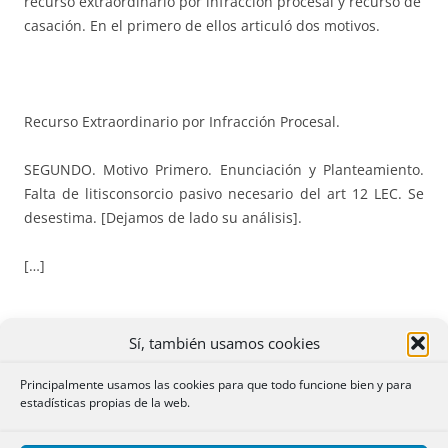
recurso extraordinario por infracción procesal y recurso de
casación. En el primero de ellos articuló dos motivos.
Recurso Extraordinario por Infracción Procesal.
SEGUNDO. Motivo Primero. Enunciación y Planteamiento.
Falta de litisconsorcio pasivo necesario del art 12 LEC. Se
desestima. [Dejamos de lado su análisis].
[…]
Sí, también usamos cookies
CUARTO. Motivo Segundo. Enunciación y Planteamiento.
Principalmente usamos las cookies para que todo funcione bien y para
estadísticas propias de la web.
Se formula al amparo del art. 469.1. 4º LEC por infracción
de las normas legales que rigen los actos y garantías del