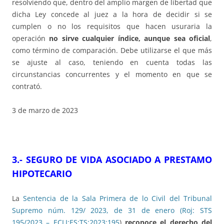
resolviendo que, dentro del amplio margen de libertad que
dicha Ley concede al juez a la hora de decidir si se
cumplen o no los requisitos que hacen usuraria la
operación
no sirve cualquier índice, aunque sea oficial
,
como término de comparación. Debe utilizarse el que más
se ajuste al caso, teniendo en cuenta todas las
circunstancias concurrentes y el momento en que se
contrató.
3 de marzo de 2023
3.- SEGURO DE VIDA ASOCIADO A PRESTAMO
HIPOTECARIO
La
Sentencia de la Sala Primera de lo Civil del Tribunal
Supremo núm. 129/ 2023, de 31 de enero (Roj: STS
195/2023 – ECLI:ES:TS:2023:195
)
reconoce el derecho del