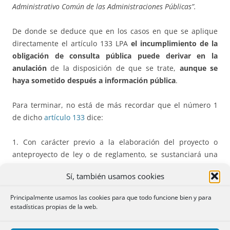
Administrativo Común de las Administraciones Públicas”.
De donde se deduce que en los casos en que se aplique
directamente el artículo 133 LPA
el incumplimiento de la
obligación de consulta pública puede derivar en la
anulación
de la disposición de que se trate,
aunque se
haya sometido después a información pública
.
Para terminar, no está de más recordar que el número 1
de dicho
artículo 133
dice:
1. Con carácter previo a la elaboración del proyecto o
anteproyecto de ley o de reglamento, se sustanciará una
consulta pública, a través del portal web de la
Sí, también usamos cookies
Administración competente en la que se recabará la
opinión de los sujetos y de las organizaciones más
Principalmente usamos las cookies para que todo funcione bien y para
representativas potencialmente afectados por la futura
estadísticas propias de la web.
norma acerca de: