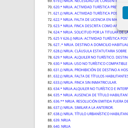
619.() NRUA. NECESIDAD DE CONSENTIMIENTO
620.* NRUA. ACTIVIDAD TURÍSTICA PREVIA A 
621.() NRUA. ACTIVIDAD TURÍSTICA POSTERIO
622.* NRUA. FALTA DE LICENCIA EN MADRID 
623.* NRUA. FINCA DESCRITA COMO APARTA
624.* NRUA. SOLICITUD POR LA TITULAR DE LA
625 Y 626.() NRUA: ACTIVIDAD TURÍSTICA PO
627..* NRUA. DESTINO A DOMICILIO HABITUA
628.() NRUA. CLÁUSULA ESTATUTARIA SOBRE 
629.* NRUA. ALQUILER NO TURÍSTICO. DESTIN
630.* NRUA: USO NO TURÍSTICO COMPATIBLE
631.() NRUA. PROHIBICIÓN DE DESTINO A HOS
632.() NRUA. FALTA DE TÍTULOS HABILITANT
633.() NRUA. FINCA SIN INMATRICULAR.
634.* NRUA.ALQUILER NO TURÍSTICO E INTE
635.* NRUA. AUSENCIA DE TÍTULO HABILITAN
636.** NRUA. RESOLUCIÓN EMITIDA FUERA DE
637.() NRUA. SIMILAR A LA ANTERIOR.
638.() NRUA. TÍTULO URBANÍSTICO HABILITAN
639. NRUA
640. NRUA