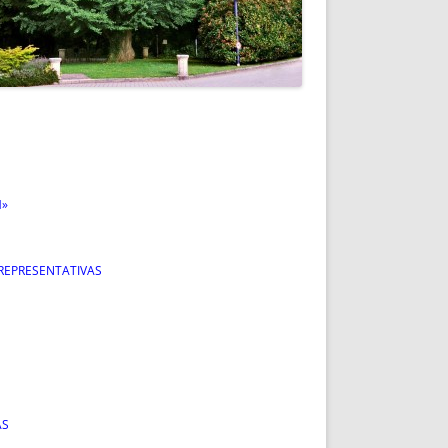
M»
S REPRESENTATIVAS
AS