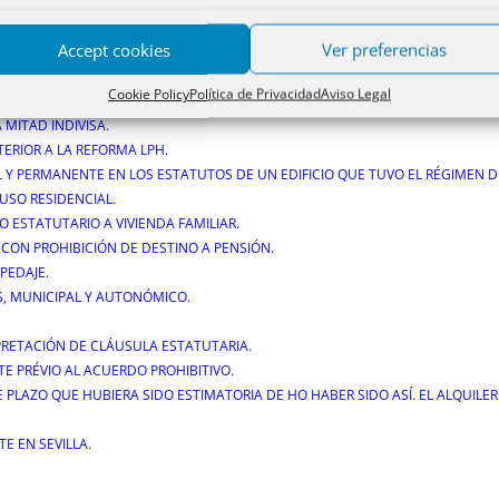
 DE LA JUNTA DE PROPIETARIOS.
LA REFORMA LPH.
Accept cookies
Ver preferencias
R A LA REFORMA LPH.
Y PROHIBICIÓN ESTATUTARIA.
Cookie Policy
Política de Privacidad
Aviso Legal
MENTO TURÍSTICO.
 MITAD INDIVISA.
STERIOR A LA REFORMA LPH.
L Y PERMANENTE EN LOS ESTATUTOS DE UN EDIFICIO QUE TUVO EL RÉGIMEN DE
USO RESIDENCIAL.
O ESTATUTARIO A VIVIENDA FAMILIAR.
 CON PROHIBICIÓN DE DESTINO A PENSIÓN.
PEDAJE.
ES, MUNICIPAL Y AUTONÓMICO.
RPRETACIÓN DE CLÁUSULA ESTATUTARIA.
TE PRÉVIO AL ACUERDO PROHIBITIVO.
 PLAZO QUE HUBIERA SIDO ESTIMATORIA DE HO HABER SIDO ASÍ. EL ALQUILER
TE EN SEVILLA.