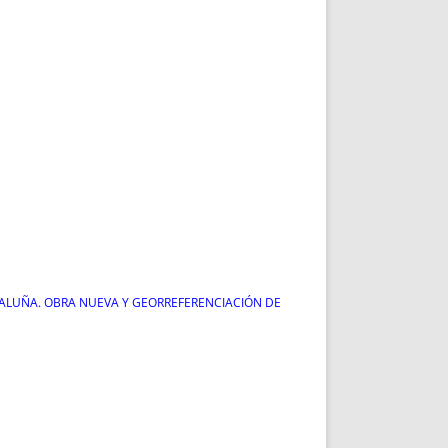
ATALUÑA. OBRA NUEVA Y GEORREFERENCIACIÓN DE