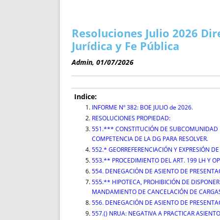
ENRIQUECIDAS
TITULARES 
NO DESESPERES
CAT
A MANO
SUCESIONES 
Resoluciones Julio 2026 Di
FUTURAS NORMAS
GEORREFE
Jurídica y Fe Pública
ALQUILE
Admin, 01/07/2026
TRI
LH Y C
¿SABIA
Indice:
FRANCI
INFORME Nº 382: BOE JULIO de 2026.
RESOLUCIONES PROPIEDAD:
BÚSQUED
551.*** CONSTITUCIÓN DE SUBCOMUNIDAD D
COMPETENCIA DE LA DG PARA RESOLVER.
552.* GEORREFERENCIACIÓN Y EXPRESIÓN DE
553.** PROCEDIMIENTO DEL ART. 199 LH Y 
554. DENEGACIÓN DE ASIENTO DE PRESENTA
555.** HIPOTECA, PROHIBICIÓN DE DISPONER
MANDAMIENTO DE CANCELACIÓN DE CARGAS P
556. DENEGACIÓN DE ASIENTO DE PRESENTA
557.() NRUA: NEGATIVA A PRACTICAR ASIENT