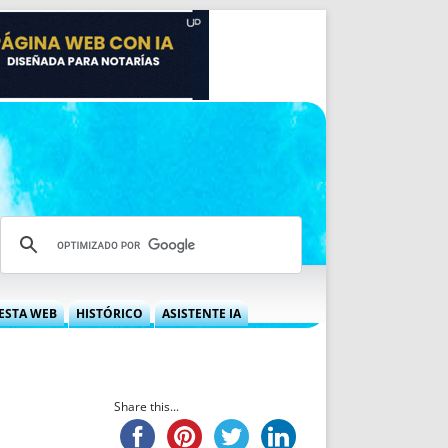
ESTA WEB
HISTÓRICO
ASISTENTE IA
A DGRN
QUÉ OFRECEMOS
 NIF
IDEARIO WEB
 LABORAL
QUIÉNES SOMOS
Share this...
ÁBILES
HISTORIA