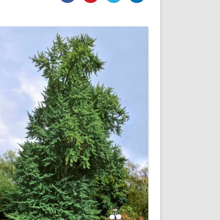
DE INICIO
PREMIO NYR
VORITOS
CONVENCIONES ANUALES
A IRPF
NUEVA ETAPA
AS
POLÍTICA DE PRIVACIDAD
IJUELAS
AVISO LEGAL
POTECA
REPORTAR INCIDENCIA
PERES
LOGOTIPO
CES
ENTREVISTAS
SONRISA
ENVÍA CORREO
CANALES DE VÍDEO