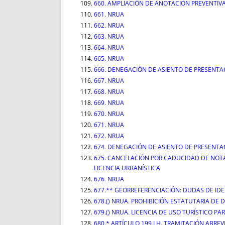
660. AMPLIACIÓN DE ANOTACIÓN PREVENTI
661. NRUA
662. NRUA
663. NRUA
664. NRUA
665. NRUA
666. DENEGACIÓN DE ASIENTO DE PRESENT
667. NRUA
668. NRUA
669. NRUA
670. NRUA
671. NRUA
672. NRUA
674. DENEGACIÓN DE ASIENTO DE PRESENTAC
675. CANCELACIÓN POR CADUCIDAD DE NOT
LICENCIA URBANÍSTICA
676. NRUA
677.** GEORREFERENCIACIÓN: DUDAS DE IDE
678.() NRUA. PROHIBICIÓN ESTATUTARIA DE 
679.() NRUA. LICENCIA DE USO TURÍSTICO PA
680.* ARTÍCULO 199 LH. TRAMITACIÓN ABREV