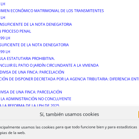
 LH
GIMEN ECONÓMICO MATRIMONIAL DE LOS TRANSMITENTES
 LH
INSUFICIENTE DE LA NOTA DENEGATORIA
N PROCESO PENAL
199 LH
NSUFICIENTE DE LA NOTA DENEGATORIA
199 LH
ULA ESTATUTARIA PROHIBITIVA.
INCLUIR EL PATIO O JARDÍN CIRCUNDANTE A LA VIVIENDA
DIVISA DE UNA FINCA: PARCELACIÓN
CIÓN DE DISPONER DECRETADA POR LA AGENCIA TRIBUTARIA: DIFERENCIA EN
IVISA DE UNA FINCA: PARCELACIÓN
E LA ADMINISTRACIÓN NO CONCLUYENTE
 A LA REFORMA DE LA LPH DE 2025.
 NO IMPIDE SU CONCESIÓN.
Sí, también usamos cookies
ncipalmente usamos las cookies para que todo funcione bien y para estadísticas
pias de la web.